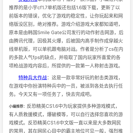
推荐的是小宇cf1.7单机版还包括1.6版下载，更新了以
前版本的错误，优化了游戏的稳定性，让你玩起来和网
络版没区别，绝对推荐。游戏介绍游戏大家都知道吧，
原本是由韩国Smile Gate公司发行的动作射击网游，后
由腾讯代理，因极其火爆，后被国内高手制作成穿越火
线单机版，可以单机跟电脑对战。作者是分析了cs在内
的多款人气fps的缺点，并吸取了国内玩家所喜爱的各
项枪战游戏内容后，所提供的一款第一人称射击游戏。
特种兵大作战
：这是一款非常好玩的射击类游戏，
在游戏中你扮演特种兵中的一员，被派到各处去执行任
务。今天又有一项任务了，快去完成吧。
反恐精英CS1.6中为玩家提供多种游戏模式，
小编推荐：
有人质救援模式，爆破模等，可以自行选择您喜欢的游
戏模式。反恐精英CS1.6中文版一直以来是大多数网民
的常用，其在网民心目中的霸主地位可见一般，强烈推