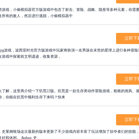
类游戏，小偷模拟器官方版游戏中包含了射击、冒险、战略、隐形等多种元素，你需
住所有的敌人，然后进行逃脱，小偷模拟器中
立即下
rpg游戏，波西亚时光官方版游戏中玩家将扮演一名男孩在末世的星球上进行各种冒险
在游戏中探索前文明遗迹，收集资源，
立即下
太了解，这里再介绍一下饥荒22版。饥荒是一款生存类动作冒险游戏，粗糙的画风、
称，你能在饥荒中顺利生存下来吗？快来
立即下
游戏，史莱姆牧场这次最新的版本更新了不少游戏内容丰富了玩法增加了掠夺者们的技能
休闲。 &nbsp; 史