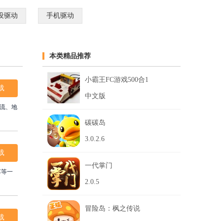
设驱动
手机驱动
本类精品推荐
小霸王FC游戏500合1
载
中文版
流、地
碳碳岛
3.0.2.6
载
一代掌门
车等一
2.0.5
冒险岛：枫之传说
载