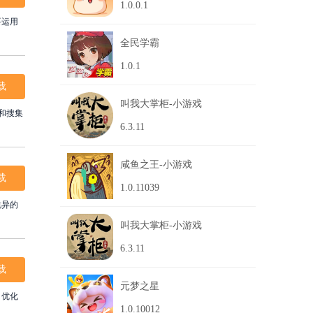
1.0.0.1
要运用
全民学霸
1.0.1
载
叫我大掌柜-小游戏
和搜集
6.3.11
咸鱼之王-小游戏
载
1.0.11039
诡异的
叫我大掌柜-小游戏
6.3.11
载
元梦之星
，优化
1.0.10012