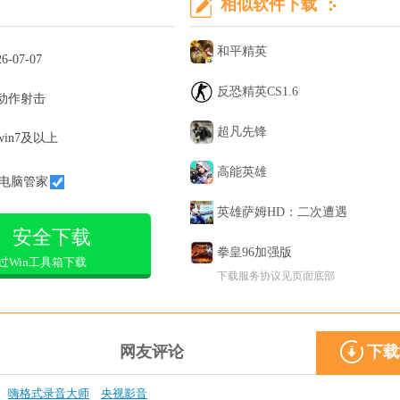
相似软件下载
和平精英
26-07-07
反恐精英CS1.6
动作射击
超凡先锋
win7及以上
高能英雄
电脑管家
英雄萨姆HD：二次遭遇
安全下载
拳皇96加强版
过Win工具箱下载
下载服务协议见页面底部
网友评论
下载
嗨格式录音大师
央视影音