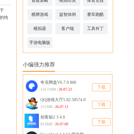
冒险策略
模拟经营
体育竞技
属于
棋牌游戏
益智休闲
赛车跑酷
取的纯
模拟器
客户端
工具补丁
手游电脑版
小编强力推荐
夸克网盘V6.7.0.800
下载
124.71MB /
26-07-23
QQ游戏大厅5.82.58574.0
下载
官方版
113 MB /
26-07-13
创客贴2.3.4.0
下载
93.6MB /
26-07-09