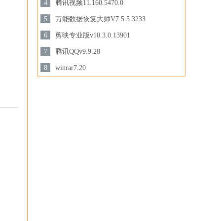
3.44 MB /
4
腾讯视频11.160.5470.0
下载
158.47 MB /
5
万能数据恢复大师V7.5.5.3233
3.28MB /
6
剪映专业版v10.3.0.13901
下载
下载
694.78 MB /
7
腾讯QQv9.9.28
201.87MB /
8
winrar7.20
下载
3.44MB /
下载
下载