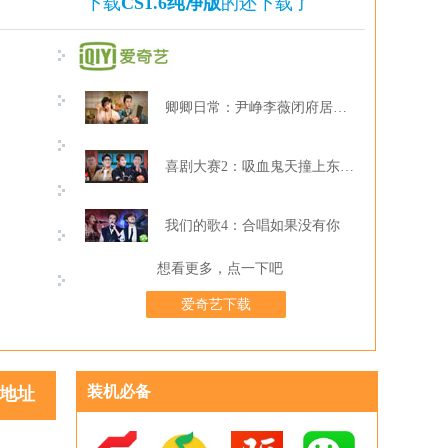
下载
CS1.6纯净版
的还下载了
卿卿日常：尹峥李薇闭府居家打牌
喜剧大赛2：吸血鬼天撞上东北波er
我们的歌4：合唱如果没有你
想看更多，点一下吧
爱奇艺下载
装机必备
地址