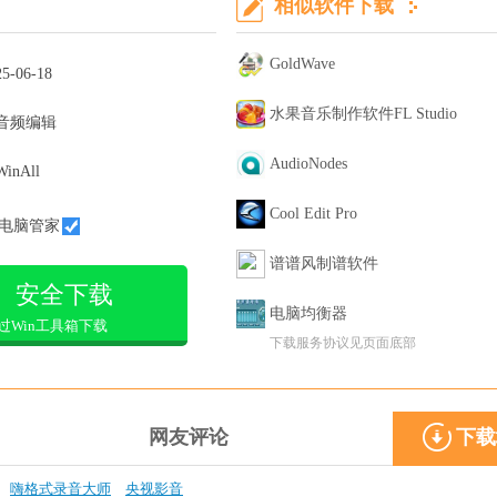
相似软件下载
GoldWave
25-06-18
水果音乐制作软件FL Studio
音频编辑
AudioNodes
WinAll
Cool Edit Pro
电脑管家
谱谱风制谱软件
安全下载
电脑均衡器
过Win工具箱下载
下载服务协议见页面底部
网友评论
下载
嗨格式录音大师
央视影音