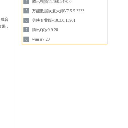
3.44 MB /
4
腾讯视频11.160.5470.0
下载
158.47 MB /
5
万能数据恢复大师V7.5.5.3233
3.28MB /
合成音
6
剪映专业版v10.3.0.13901
下载
声效果，
下载
694.78 MB /
7
腾讯QQv9.9.28
201.87MB /
8
winrar7.20
下载
3.44MB /
下载
下载