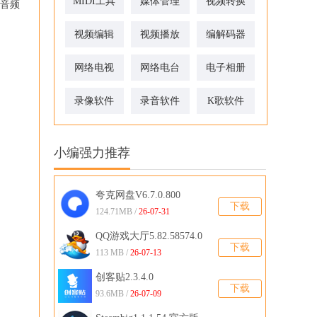
MIDI工具
媒体管理
视频转换
新音频
视频编辑
视频播放
编解码器
网络电视
网络电台
电子相册
录像软件
录音软件
K歌软件
小编强力推荐
夸克网盘V6.7.0.800
下载
124.71MB /
26-07-31
QQ游戏大厅5.82.58574.0
下载
官方版
113 MB /
26-07-13
创客贴2.3.4.0
下载
93.6MB /
26-07-09