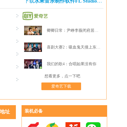
下载
水果音乐制作软件FL Studio
的还下载了
卿卿日常：尹峥李薇闭府居家打牌
喜剧大赛2：吸血鬼天撞上东北波er
我们的歌4：合唱如果没有你
想看更多，点一下吧
爱奇艺下载
装机必备
地址