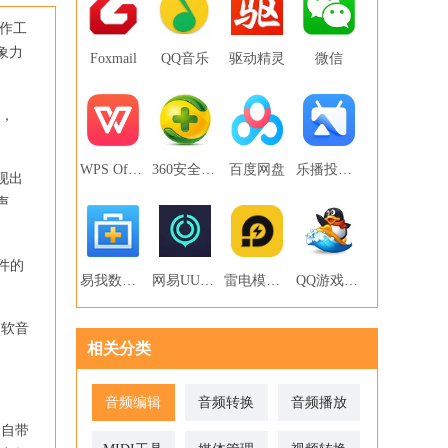
作工
象力
Foxmail
QQ音乐
驱动精灵
微信
琴，
WPS Office
360安全卫士
百度网盘
乐播投屏PC版
现出
声
软件的
易我数据恢复
网易UU网游加速器
雷电模拟器
QQ游戏大厅
(软音
相关分类
音频编辑
音频转换
音频播放
。自带