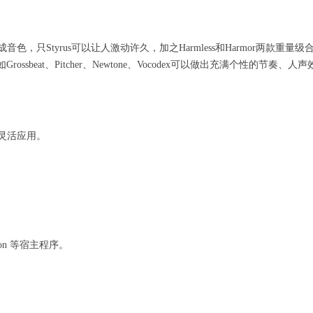
音色，只Styrus可以让人激动许久，加之Harmless和Harmor两款重量级
eat、Pitcher、Newtone、Vocodex可以做出充满个性的节奏、人
中灵活应用。
ion 等宿主程序。