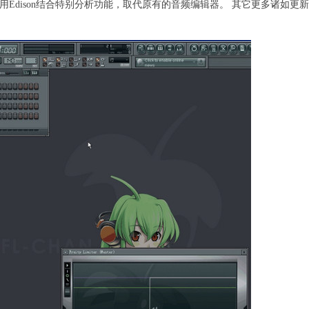
用Edison结合特别分析功能，取代原有的音频编辑器。 其它更多诸如更