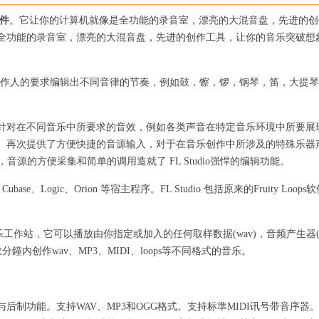
件
。它让你的计算机就像是全功能的录音室，漂亮的大混音盘，先进的创
全功能的录音室，漂亮的大混音盘，先进的创作工具，让你的音乐突破想
对音乐创作人的要求编辑出不同音律的节奏，例如鼓，镲，锣，钢琴，笛，大提
针对在不同音乐中所要求的音效，例如各类声音在特定音乐环境中所要展
。再次提供了方便快捷的音源输入，对于在音乐创作中所涉及的特殊乐器
，音源的方便采集和简单的调用造就了 FL Studio强悍的编辑功能。
ase、Logic、Orion 等宿主程序。FL Studio 包括原来的Fruity Loops
的虚拟音乐工作站，它可以播放由你指定或加入的任何取样数据(wav)，音频产生器
分鐘内创作wav、MP3、MIDI、loops等不同格式的音乐。
后制功能。支持WAV、MP3和OGG格式。支持标準MIDI讯号带音序器