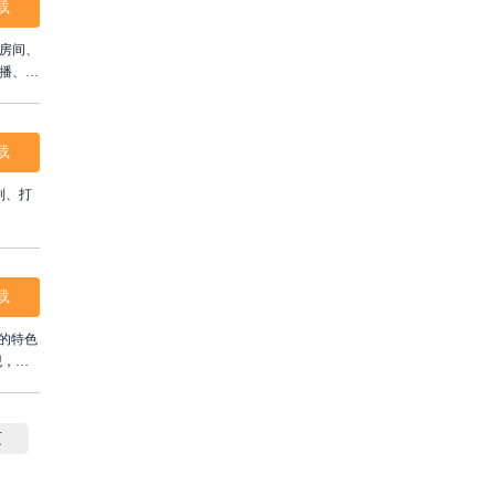
载
置房间、
播、在
占用低，
载
制、打
载
的特色
观，只
行同人
页