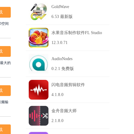
GoldWave
载
6.53 最新版
D空间
水果音乐制作软件FL Studio
12.3.0.71
载
AudioNodes
件最大的
0.2.1 免费版
闪电音频剪辑软件
载
4.1.8.0
金舟音频大师
2.1.8.0
载