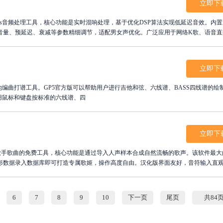
立即下
ows音频处理工具，核心功能是实时混响处理，基于优化DSP算法实现低延迟音效。内
音量、预延迟、衰减等参数精细调节，适配男女声优化。广泛应用于网络K歌、语音直
侣使用。兼容Win7至Win11系统及ASIO/WASAPI驱动，绿色免安装无捆绑，资源
作更便捷，立刻下载体验专业级声音美化效果。
立即下
他编曲打谱工具。GP5官方版可以帮助用户进行吉他和弦、六线谱、BASS四线谱的绘
用鼠标和键盘按标准的六线谱、四
立即下
拟歌手歌曲的免费工具，核心功能是通过导入人声样本合成自然流畅的歌声。该软件最大
形数据录入数据库即可打造专属歌姬，操作高度自由。汉化版界面友好，音符输入直
成旋律，并利用内置插件调校音高与颤音。无论是翻唱流行曲、制作原创音乐还是进
成方案，激发无限音乐灵感。快来下载这款神级歌声合成软件，开启你的虚拟歌手之旅。
6
7
8
9
10
下一页
尾页
共84