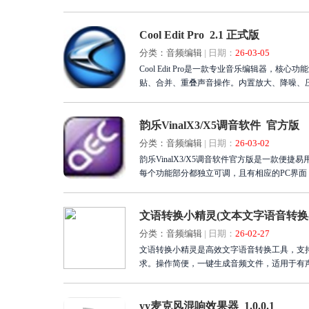
发创作灵感。简化元数据管理，提升生产效率。若您
完美听觉作品。
Cool Edit Pro 2.1 正式版
分类：音频编辑
|
日期：
26-03-05
Cool Edit Pro是一款专业音乐编辑器
贴、合并、重叠声音操作。内置放大、降噪、压
RealAudio格式。适用于音乐制作人、音频编辑
韵乐VinalX3/X5调音软件 官方版
分类：音频编辑
|
日期：
26-03-02
韵乐VinalX3/X5调音软件官方版是一款便捷
每个功能部分都独立可调，且有相应的PC界面，韵
文语转换小精灵(文本文字语音转换器) 1
分类：音频编辑
|
日期：
26-02-27
文语转换小精灵是高效文字语音转换工具，支持
求。操作简便，一键生成音频文件，适用于有
细节优化出色，bug少。立即获取这款神器，
活。
yy麦克风混响效果器 1.0.0.1