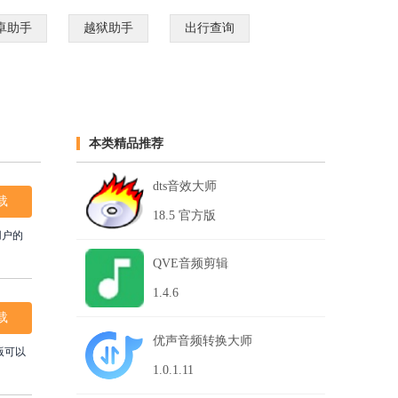
卓助手
越狱助手
出行查询
本类精品推荐
dts音效大师
载
18.5 官方版
用户的
QVE音频剪辑
1.4.6
载
优声音频转换大师
版可以
1.0.1.11