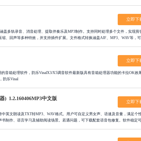
追求高品质音频制作，欢迎下载Adobe Audition cs6，体验专业级声音处理魅力
立即下
，核心功能涵盖多轨录音、消音处理、提取伴奏乐及MP3制作。支持同时处理多个文件，实现剪
缩、回声等多种特效，并支持插件扩展。文件格式转换涵盖AIF、MP3、WAV等，
爱好者及播客创作者。下载Cool Edit Pro，释放创意，轻松打造专业级音频作品！
立即下
易用的音箱处理软件，韵乐VinalX3/X5调音软件最新版具有音箱处理器功能的卡拉OK效
乐Vinal
.2.160406MP3中文版
立即下
中英文朗读及TXT转MP3、WAV格式。用户可自定义男女声、语速及音量，满足个
声书制作、语言学习及辅助阅读场景。若遇问题，可下载配套语音包修复。软件稳定
将枯燥文本转化为生动语音，提升学习效率，丰富多媒体内容创作，让信息获取更加便