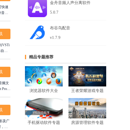
金舟音频人声分离软件
可快速
5.0.7
录音、
x fo
布谷鸟配音
载
v1.7.9
VSTi
形自动
具实现
精品专题推荐
载
音频文
Pro，
浏览器软件大全
王者荣耀游戏专题
载
电影及广
手机驱动软件专题
房源管理软件专题
材，激