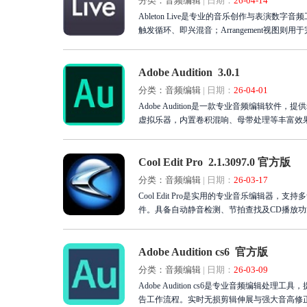
分类：音频编辑
|
日期：
26-04-14
Ableton Live是专业的音乐创作与表演数
触发循环、即兴混音；Arrangement视
MIDI编辑及大量DX和VST插件。对于舞曲制作
r Live，无限扩展声音可能。无论是卧室制作人还是舞
Adobe Audition 3.0.1
分类：音频编辑
|
日期：
26-04-01
Adobe Audition是一款专业音频编辑
虚拟乐器，内置卷积混响、母带处理等丰富效
交叉淡化功能大幅提升工作效率，对多核心C
高品质音频处理。立即下载Adobe Auditi
Cool Edit Pro 2.1.3097.0 官方版
分类：音频编辑
|
日期：
26-03-17
Cool Edit Pro是实用的专业音乐编辑
件。具备自动静音检测、节拍查找及CD播放功能，
体验强大的音频处理能力，轻松消除原唱或调
Adobe Audition cs6 官方版
分类：音频编辑
|
日期：
26-03-09
Adobe Audition cs6是专业音频编
告工作流程。实时无损剪辑伸展与强大音高修正功