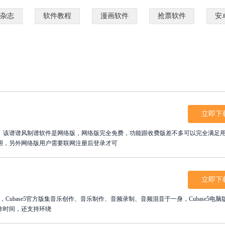
杂志
软件教程
漫画软件
抢票软件
安
立即下
该谱谱风制谱软件是网络版，网络版完全免费，功能跟收费版差不多可以完全满足
用，另外网络版用户需要联网注册后登录才可
立即下
，Cubase5官方版集音乐创作、音乐制作、音频录制、音频混音于一身，Cubase5电脑
作时间，还支持环绕