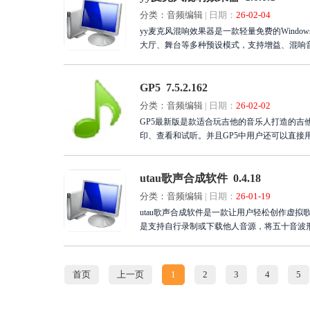
分类：音频编辑
|
日期：
26-02-04
yy麦克风混响效果器是一款轻量免费的Wind
大厅、舞台等多种预设模式，支持增益、混响
线会议等场景，可搭配YY调音台、OBS、直播伴
普通电脑流畅运行。一键启停与预设保存让操
GP5 7.5.2.162
分类：音频编辑
|
日期：
26-02-02
GP5最新版是款适合玩吉他的音乐人打造的吉
印、查看和试听。并且GP5中用户还可以直接
utau歌声合成软件 0.4.18
分类：音频编辑
|
日期：
26-01-19
utau歌声合成软件是一款让用户轻松创作虚
是支持自行录制或下载他人音源，将五十音波
需输入拼音歌词并拖拽音符长度，就能快速生
声音创作，utau都为你提供低门槛的歌声合
首页
上一页
1
2
3
4
5