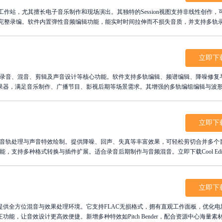
字音频工作站，尤其擅长电子音乐制作和现场演出。其独特的Session视图支持非线性创作，
图则用于完整录编。软件内置弹性音频编辑功能，能实时时间拉伸而不损失音质，并支持多轨
，Live优化了实时效果处理，从Demo构思到母带输出一气呵成。Suite版本更深度集成Ma
台DJ，Ableton Live都
立即下
软件，提供录音、混音、剪辑及声音设计等核心功能。软件支持多轨编辑、频谱编辑、降噪修复与
果器，满足音乐制作、广播节目、影视后期等场景需求。其增强的多轨编组编辑与波
PU的优化确保流畅运行。无论是播客创作者、音乐人还是视频编辑者，都能借助该工
on官方正式版，开启专业音频创作之旅。
立即下
器，支持多音轨处理与声音特效绘制。提供降噪、回声、失真等丰富效果，可轻松剪切合并多个
支持多种格式转换与插件扩展。适合录音后期制作与音频混音。立即下载Cool Edit 
整音调，打造专业级音效作品，满足您对声音创作的极致追求与完美梦想。
立即下
辑处理工具，提供全方位混音与效果处理环境。它支持FLAC无损格式，拥有直观工作面板，优化
能，让音效设计更高效便捷。新增多种特效如Pitch Bender，配合资源中心海量素