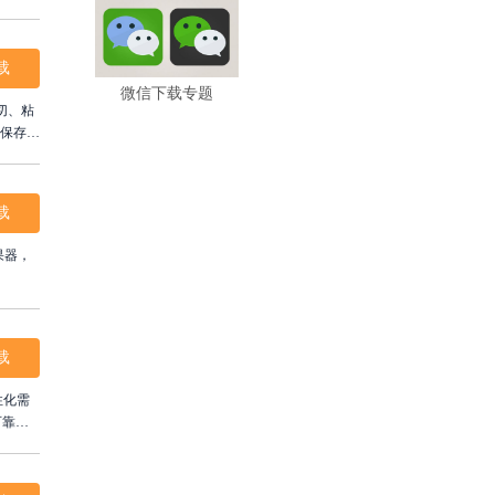
，打造
载
微信下载专题
切、粘
可保存为
载
果器，
载
性化需
可靠，
捷灵