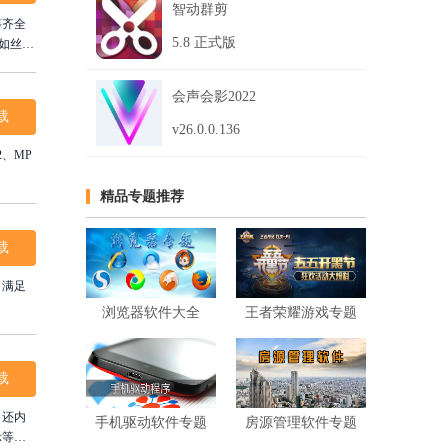
智动群剪
等齐全
5.8 正式版
如丝般
彩瞬
会声会影2022
载
v26.0.0.136
2、MP
精品专题推荐
载
，满足
浏览器软件大全
王者荣耀游戏专题
载
，还内
手机驱动软件专题
房源管理软件专题
示等多