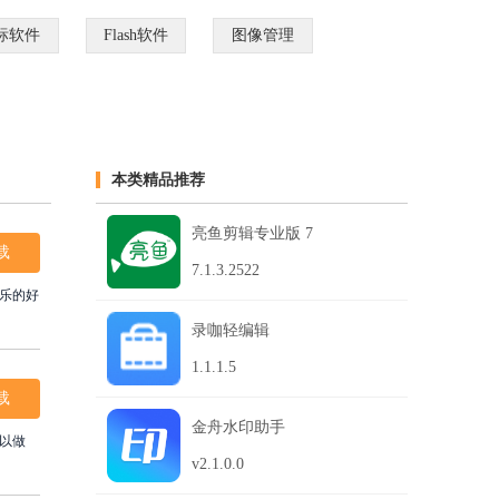
标软件
Flash软件
图像管理
本类精品推荐
亮鱼剪辑专业版 7
载
7.1.3.2522
乐的好
录咖轻编辑
1.1.1.5
载
金舟水印助手
可以做
v2.1.0.0