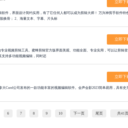
立即下
辑软件，界面设计简约实用，有了它任何人都可以成为剪辑大师！ 万兴神剪手软件特
胎换骨； 2、海量文本、字幕、片头标
立即下
心打造的专业视频剪辑工具。蜜蜂剪辑官方版界面美观、功能全面、专业实用，可以让剪辑
其支持多功能视频编辑，同时还
立即下
oStudio)为加拿大Corel公司发布的一款功能丰富的视频编辑软件。会声会影2023简单易用，具有
6
7
8
9
10
下一页
尾页
共41