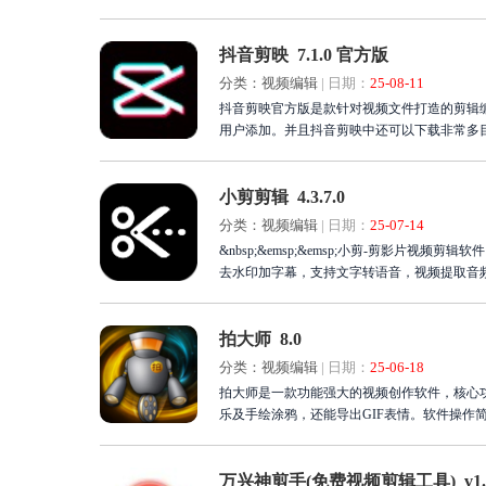
种场景。操作界面直观易懂，新手也能快速上
便捷高效的屏幕捕捉与后期处理体验，满足您
抖音剪映 7.1.0 官方版
分类：视频编辑
|
日期：
25-08-11
抖音剪映官方版是款针对视频文件打造的剪辑
用户添加。并且抖音剪映中还可以下载非常多
小剪剪辑 4.3.7.0
分类：视频编辑
|
日期：
25-07-14
&nbsp;&emsp;&emsp;小剪-剪影片
去水印加字幕，支持文字转语音，视频提取音
拍大师 8.0
分类：视频编辑
|
日期：
25-06-18
拍大师是一款功能强大的视频创作软件，核心
乐及手绘涂鸦，还能导出GIF表情。软件操
美视频。立即下载拍大师，开启您的视频创作
万兴神剪手(免费视频剪辑工具) v1.5