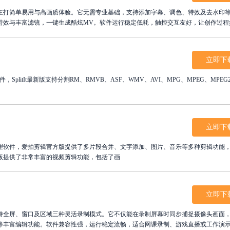
主打简单易用与高画质体验。它无需专业基础，支持添加字幕、调色、特效及去水印
特效与丰富滤镜，一键生成酷炫MV。软件运行稳定低耗，触控交互友好，让创作过程
，将平凡视频转化为视听大片，享受所见即所得的创作乐趣，记录生活中的每一个精
立即下
，SplitIt最新版支持分割RM、RMVB、ASF、WMV、AVI、MPG、MPEG、MPEG
立即下
理软件，爱拍剪辑官方版提供了多片段合并、文字添加、图片、音乐等多种剪辑功能
版提供了非常丰富的视频剪辑功能，包括了画
立即下
持全屏、窗口及区域三种灵活录制模式。它不仅能在录制屏幕时同步捕捉摄像头画面
等丰富编辑功能。软件兼容性强，运行稳定流畅，适合网课录制、游戏直播或工作演