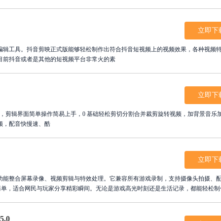
手，轻松生成高质量视频文件。现在点击下载超级录屏，开启您的专业视频创作之旅
多样化的多媒体需求。
立即下
编辑工具。抖音剪映正式版能够轻松制作出符合抖音短视频上的视频效果，各种视频
目前抖音或者是其他的短视频平台非常火的素
立即下
视频剪辑软件，剪辑界面简单操作简易上手，0 基础轻松剪切分割合并裁剪旋转视频，加背景音乐
频，配音快慢速、酷
立即下
功能整合屏幕录像、视频剪辑与特效处理。它兼容所有游戏录制，支持摄像头拍摄、
作简单，适合网民与玩家分享精彩瞬间。无论是游戏高光时刻还是生活记录，都能轻松制
之旅，享受丰富的编辑功能与便捷的操作体验，让每一个精彩瞬间都得以完美呈现和
.0