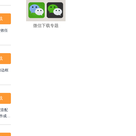
，享受
载
微信下载专题
特效任
载
加边框
载
配音配
作成精
分享。