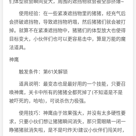
们体型就会瞬间变大，周围的遮挡物就会被全部挤爆~
使用经验：在一些紧凑遮挡物里的猪猪，经充气后
会挤破遮挡物，导致遮挡物坍塌，然后猪猪们就会被打
掉。就算不在紧凑遮挡物中，猪猪们的体型放大也使得
目标变大，小伙伴们也可以更容易击中，算是万能的魔
法道具。
神鹰
触发条件：第61关解锁
道具说明：最变态也是最好用的一个技能，只要召
唤神鹰，关卡中所有的猪猪全都死掉了(不知道是不是
被吓死的，哈哈)，可说杀伤力极强。
使用技巧：神鹰由于效果强大，并没有太多硬性要
求，只要小伙们想让猪猪瞬间消失，那只需眼睛一闭一
睁猪猪就消失啦，是不是叼炸天!建议小伙伴们闯关时，