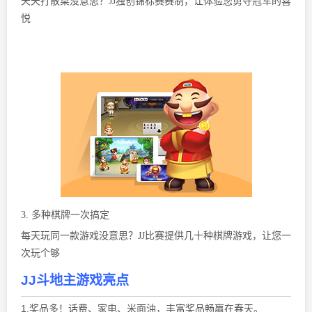
天天打散桌没意思？JJ独创锦标赛赛制，让体验您勇夺冠军的喜
悦
3. 多种棋牌一次搞定
每天玩同一款游戏没意思？JJ比赛提供几十种棋牌游戏，让您一
次玩个够
JJ斗地主游戏亮点
1.奖品多！话费、家电、米面油，丰富奖品畅赢在春天。