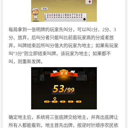
每局拿到一张明牌的玩家先叫分，可以叫1分、2分、3
分、放弃，后叫分者只能叫比前面玩家高的分或者放
弃，叫牌结束后所叫分值大的玩家为地主；如果有玩家
叫“3分”则立即结束叫牌，该玩家为地主；如果都不
叫，则重新发牌。
确定地主后，系统将三张底牌交给地主，并亮出底牌让
所有人都能看到，地主首先出牌，按逆时针顺序农民依