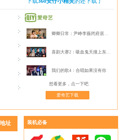
下载
360安仔小精灵
的还下载了
卿卿日常：尹峥李薇闭府居家打牌
喜剧大赛2：吸血鬼天撞上东北波er
我们的歌4：合唱如果没有你
想看更多，点一下吧
爱奇艺下载
装机必备
地址