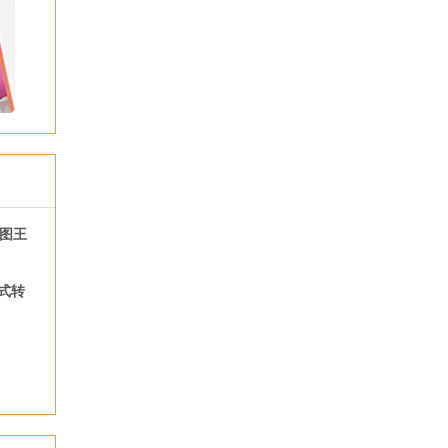
看图王
式转