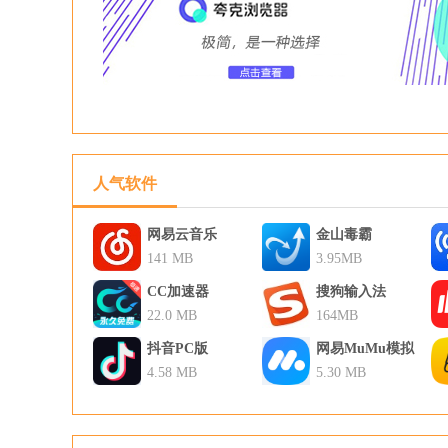
人气软件
网易云音乐
金山毒霸
141 MB
3.95MB
CC加速器
搜狗输入法
22.0 MB
164MB
抖音PC版
网易MuMu模拟
4.58 MB
器
5.30 MB