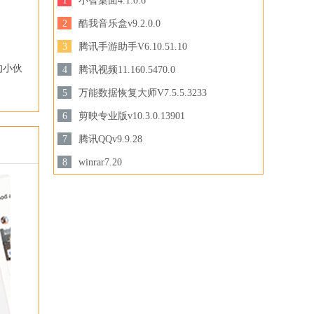
1
小智桌面4.1.0.6
129 MB /
2
酷我音乐盒v9.2.0.0
下载
44.8MB /
3
腾讯手游助手V6.10.51.10
下载
3.44 MB /
的小伙
4
腾讯视频11.160.5470.0
下载
158.47 MB /
5
万能数据恢复大师V7.5.5.3233
3.28MB /
6
剪映专业版v10.3.0.13901
下载
下载
694.78 MB /
7
腾讯QQv9.9.28
201.87MB /
8
winrar7.20
下载
3.44MB /
下载
下载