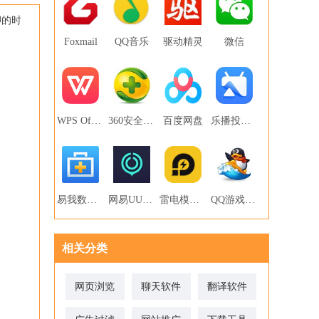
聊的时
Foxmail
QQ音乐
驱动精灵
微信
WPS Office
360安全卫士
百度网盘
乐播投屏PC版
易我数据恢复
网易UU网游加速器
雷电模拟器
QQ游戏大厅
相关分类
网页浏览
聊天软件
翻译软件