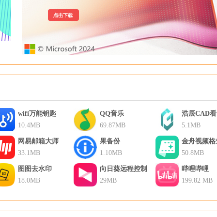
wifi万能钥匙
QQ音乐
浩辰CAD
10.4MB
69.87MB
5.1MB
网易邮箱大师
果备份
金舟视频格
33.1MB
1.10MB
换器
50.8MB
图图去水印
向日葵远程控制
哔哩哔哩
18.0MB
29MB
199.82 MB