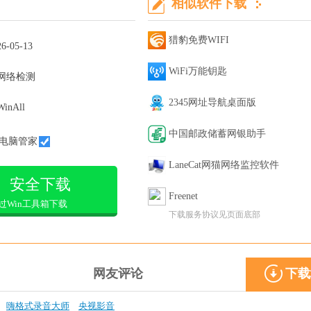
相似软件下载
猎豹免费WIFI
26-05-13
WiFi万能钥匙
网络检测
2345网址导航桌面版
WinAll
中国邮政储蓄网银助手
电脑管家
LaneCat网猫网络监控软件
安全下载
Freenet
过Win工具箱下载
下载服务协议见页面底部
网友评论
下载
嗨格式录音大师
央视影音