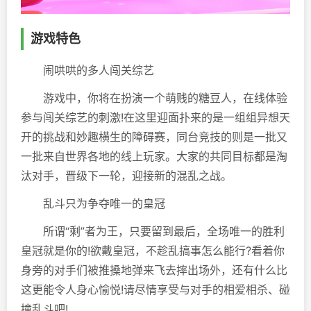
游戏特色
闹哄哄的多人闯关综艺
游戏中，你将在扮演一个萌贱的糖豆人，在线体验
参与闯关综艺的刺激!在这里迎面扑来的是一组组异想天
开的挑战和妙趣横生的障碍赛，同台竞技的则是一批又
一批来自世界各地的线上玩家。大家的共同目标都是淘
汰对手，晋级下一轮，迎接新的混乱之战。
乱斗只为争夺唯一的皇冠
所谓“剩”者为王，只要留到最后，全场唯一的胜利
皇冠就是你的!欲戴皇冠，不趁乱搞事怎么能行?看着你
身旁的对手们被推搡地弹来飞去摔出场外，还有什么比
这更能令人身心愉悦!请尽情享受与对手的相爱相杀、碰
撞乱斗吧!