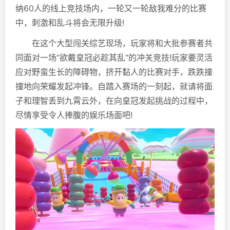
纳60人的线上竞技场内，一轮又一轮敌我难分的比赛
中，刺激和乱斗将会无限升级!
在这个大型闯关综艺现场，玩家将和大批参赛者共
同面对一场“欲戴皇冠必趁其乱”的冲关竞技!玩家要灵活
应对野蛮生长的障碍物，挤开黏人的比赛对手，跌跌撞
撞地向荣耀发起冲锋。自踏入赛场的一刻起，就请将面
子和理智丢到九霄云外，在向皇冠发起挑战的过程中，
尽情享受令人捧腹的娱乐场面吧!