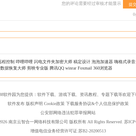
您的评论需要经过审核才能显示
提
远程控制
哔哩哔哩
闪电文件夹加密大师
稿定设计
泡泡加速器
嗨格式录音
能数据恢复大师
剪映专业版
腾讯QQ
winrar
Foxmail
360浏览器
188软件园为您提供：
软件下载
、
游戏下载
、
资讯教程
、
专题下载
等欢迎下
软件发布
版权声明
Cookie政策
下载服务协议&个人信息保护政策
公安部网络违法犯罪举报网站
012-2026 南京云智合一网络科技有限公司 版权所有 All Rights Reserved.
苏ICP
增值电信业务经营许可证:苏B2-20200513