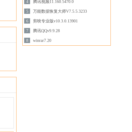
3.44 MB /
4
腾讯视频11.160.5470.0
下载
158.47 MB /
5
万能数据恢复大师V7.5.5.3233
3.28MB /
6
剪映专业版v10.3.0.13901
下载
下载
694.78 MB /
7
腾讯QQv9.9.28
201.87MB /
8
winrar7.20
下载
3.44MB /
下载
下载