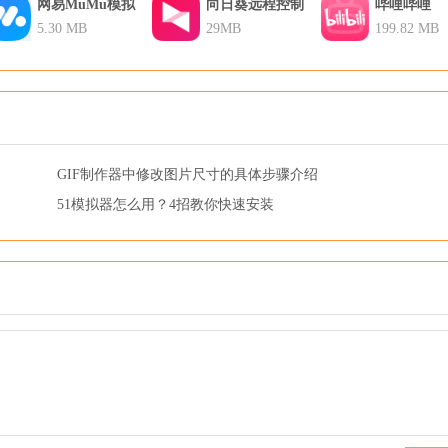
网易MuMu模拟
向日葵远程控制
哔哩哔哩
器
5.30 MB
29MB
199.82 MB
GIF制作器中修改图片尺寸的具体步骤介绍
51模拟器怎么用？4招教你快速安装