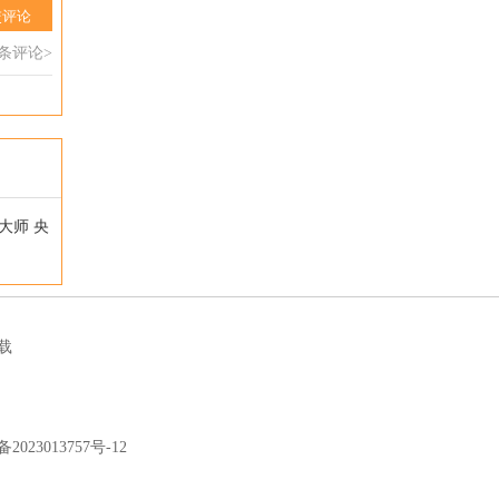
交评论
0条评论>
大师
央
载
备2023013757号-12