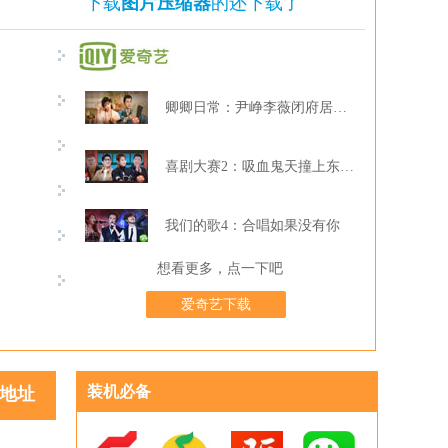
下载
图片压缩器
的还下载了
卿卿日常：尹峥李薇闭府居家打牌
喜剧大赛2：吸血鬼天撞上东北波er
我们的歌4：合唱如果没有你
想看更多，点一下吧
爱奇艺下载
装机必备
地址