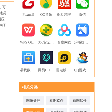
，可
地调
Foxmail
QQ音乐
驱动精灵
微信
制压
为了
WPS Office
360安全卫士
百度网盘
乐播投屏PC版
易我数据恢复
网易UU网游加速器
雷电模拟器
QQ游戏大厅
相关分类
图像处理
看图软件
截图软件