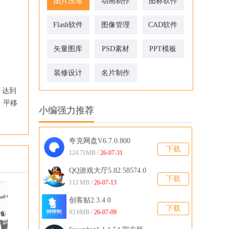
图片压缩
动画制作
图标软件
Flash软件
图像管理
CAD软件
矢量图库
PSD素材
PPT模板
装修设计
名片制作
，达到
具：平移
小编强力推荐
夸克网盘V6.7.0.800
下载
124.71MB /
26-07-31
QQ游戏大厅5.82.58574.0
下载
官方版
113 MB /
26-07-13
创客贴2.3.4.0
下载
93.6MB /
26-07-09