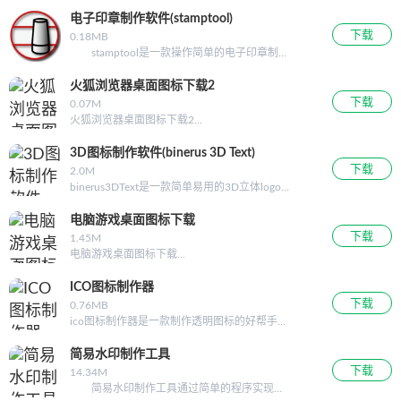
电子印章制作软件(stamptool)
下载
0.18MB
stamptool是一款操作简单的电子印章制作
软件，使用stamptool可以随时随地的进行修改
字体的大小、样式，让用户可以轻轻松松制作
火狐浏览器桌面图标下载2
印章，有需要的赶紧来下载试试吧！！！ 使
下载
0.07M
用
火狐浏览器桌面图标下载2...
3D图标制作软件(binerus 3D Text)
下载
2.0M
binerus3DText是一款简单易用的3D立体logo
设计软件，可以自由旋转镜头让结果以最佳角
度呈现，可以帮助你在任何时间...
电脑游戏桌面图标下载
下载
1.45M
电脑游戏桌面图标下载...
ICO图标制作器
下载
0.76MB
ico图标制作器是一款制作透明图标的好帮手，
支持BMP.JPG.GIF.WMF文件格式可转换成
ICO.CUR文件格式，支持在线编辑图片大小，
简易水印制作工具
调整图片方位，颜色可随意选择，支持字体添
下载
14.34M
加带有图形可对图片进
简易水印制作工具通过简单的程序实现了