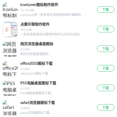
大的方式，设计专业的Logo，几分钟内就可以
地的进行修改字体的大小、样式，让用户可以
IconLover图标制作软件
用于网页或者打印出来。内置60个模板，也可
轻轻松松印章公章制作，本站提供电子印章制
下载
11.33 MB
以自己定制模板。附带包含2000多个Logo对象
作软件(stampt
IconLover是一款非常实用的图标制作编辑软
和剪贴画的图库。所有内置Logo对象都是基于
件，是一款相当经典的图标制作软件！换言
矢量的，可以轻易的缩放和旋转。也可以对任
之，IconLover图标制作软件是一款简单好用功
点聚印章制作软件
意单独
能强大的桌面图标编辑工具，能够支持创建和
下载
492 MB
编辑动态GIF格式的桌面
一款简单易用的印章制作软件让你可以轻松制
作印章，纯绿色软件，完全免费。 功能介绍 功
能介绍 软件支持圆形和复杂的椭圆形印章生
网页浏览器桌面图标
成，还支持支持48种内刊图，亦可自定义内刊
下载
0.14M
图，满足不同用户对印章图
网页浏览器桌面图标...
office2010图标下载
下载
0.13M
office2010图标下载...
PS5电脑桌面图标下载
下载
0.15M
PS5电脑桌面图标下载...
safari浏览器图标下载
下载
1.06M
safari浏览器图标下载...