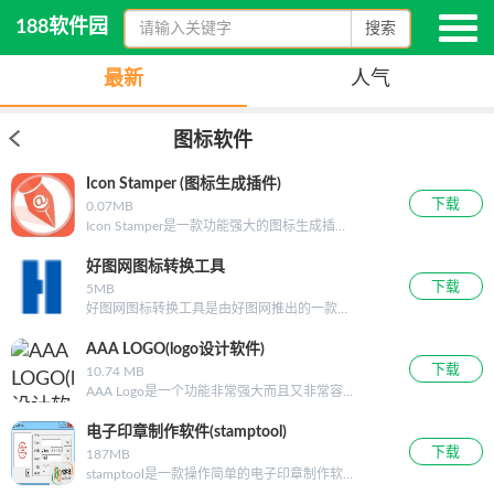
188软件园
搜索
最新
人气
图标软件
Icon Stamper (图标生成插件)
下载
0.07MB
Icon Stamper是一款功能强大的图标生成插
件，此插件能够帮助用户制作图标，有了它以
后，用户就可以非常便捷的制作一个图标并且
好图网图标转换工具
可以生成不同的尺寸。188软件园为您提供
下载
5MB
Icon Stamper绿色版下载，欢迎有需要的小伙
好图网图标转换工具是由好图网推出的一款用
伴前来下载。
于各种不同格式的图标相互转换的小工具，当
你遇到不喜欢的图标时可以任意的转换它换成
AAA LOGO(logo设计软件)
自己喜欢的图标，具有方便、快捷，轻巧等诸
下载
10.74 MB
多特点。
AAA Logo是一个功能非常强大而且又非常容易
使用的专业LOGO制作设计工具, 程序拥有非常
友好的操作界面,内置大量的LOGO模板, ... 如
电子印章制作软件(stamptool)
果你想轻轻松松就可以制作出一个非常漂亮具
下载
187MB
有专业水准的LOGO图片,那么AAA Logo就是
stamptool是一款操作简单的电子印章制作软件
一款非常适合的Logo设计软件。通过简单而强
（公章制作软件），使用stamptool可以随时随