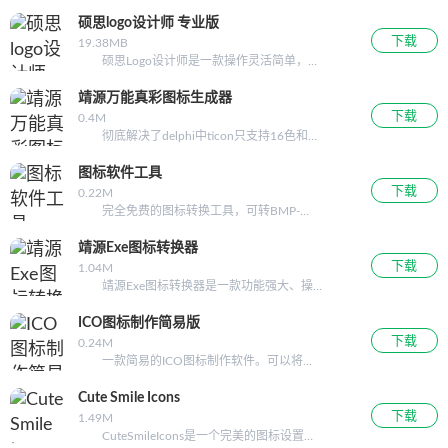
加载水印效果图和设置水印效果的功能。
使用步骤： 下载安装软件后，打开后需要
硕思logo设计师 专业版
加水印...
下载
19.38MB
硕思Logo设计师是一款操作灵活简单，且
功能强大的logo制作软件。它可以通过简单的
点击就可以为网站、博客、论坛和邮件创建专
靖源万能真彩图标生成器
业的logo、条幅、按钮、标题、图标和签名
下载
0.4M
等。 该软件提供了很多精心设计
彻底解决了delphi中ticon只支持16色和固
定32X32大小的难题，完全支持保存为24位真
彩图标！1.把icon图标...
图标软件工具
下载
0.22M
完全免费的图标转换工具，可转BMP-
>ICO；ICO->BMP；JPG->BMP；BMP-
>JPG...
靖源Exe图标转换器
下载
1.04M
靖源Exe图标转换器是一款功能强大、操
作简单的替换exe可执行软件图标的软件，是一
款图标提取/生成软件： 1.支持保存图...
ICO图标制作简易版
下载
0.24M
一款简易的ICO图标制作软件。可以将
jpg、jpeg、gif、png等图像转换成ico图像.纯绿
色软件不含任何插件和恶意代...
Cute Smile Icons
下载
1.49M
CuteSmileIcons是一个完美的图标设置图