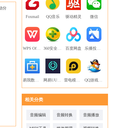
动分
Foxmail
QQ音乐
驱动精灵
微信
WPS Office
360安全卫士
百度网盘
乐播投屏PC版
易我数据恢复
网易UU网游加速器
雷电模拟器
QQ游戏大厅
相关分类
音频编辑
音频转换
音频播放