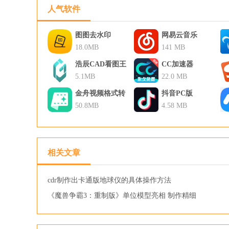
人气软件
图图去水印
网易云音乐
18.0MB
141 MB
浩辰CAD看图王
CC加速器
5.1MB
22.0 MB
金舟视频格式转
抖音PC版
换器
50.8MB
4.58 MB
相关文章
cdr制作出卡通版地球仪的具体操作方法
《魔兽争霸3：重制版》单位模型亮相 制作精细