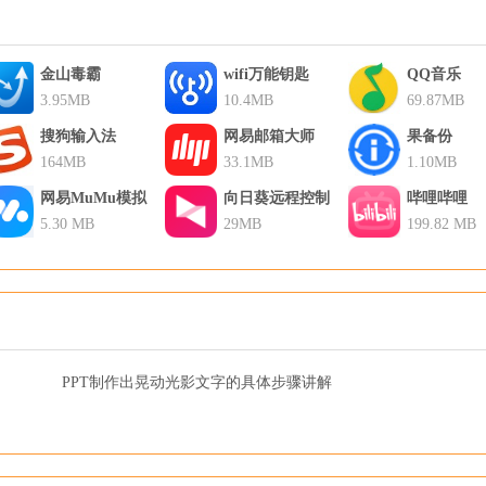
金山毒霸
wifi万能钥匙
QQ音乐
3.95MB
10.4MB
69.87MB
搜狗输入法
网易邮箱大师
果备份
164MB
33.1MB
1.10MB
网易MuMu模拟
向日葵远程控制
哔哩哔哩
器
5.30 MB
29MB
199.82 MB
PPT制作出晃动光影文字的具体步骤讲解