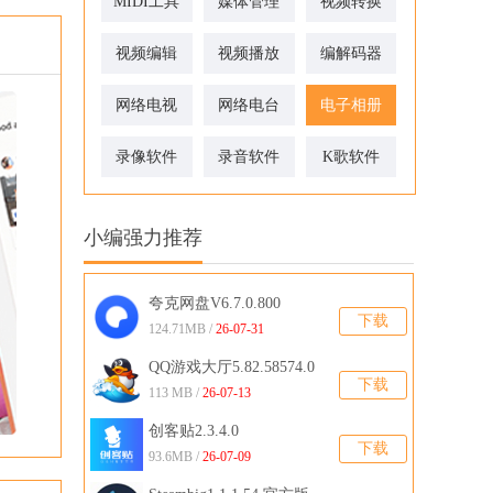
MIDI工具
媒体管理
视频转换
视频编辑
视频播放
编解码器
网络电视
网络电台
电子相册
录像软件
录音软件
K歌软件
小编强力推荐
夸克网盘V6.7.0.800
下载
124.71MB /
26-07-31
QQ游戏大厅5.82.58574.0
下载
官方版
113 MB /
26-07-13
创客贴2.3.4.0
下载
93.6MB /
26-07-09