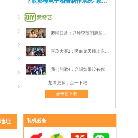
下载
影楼电子相册制作系统- 家庭版
的还下载
卿卿日常：尹峥李薇闭府居家打牌
喜剧大赛2：吸血鬼天撞上东北波er
我们的歌4：合唱如果没有你
想看更多，点一下吧
爱奇艺下载
装机必备
地址