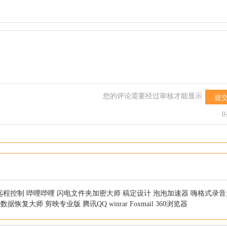
您的评论需要经过审核才能显示
提
远程控制
哔哩哔哩
闪电文件夹加密大师
稿定设计
泡泡加速器
嗨格式录音
能数据恢复大师
剪映专业版
腾讯QQ
winrar
Foxmail
360浏览器