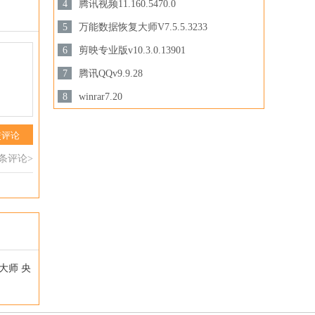
3.44 MB /
4
腾讯视频11.160.5470.0
下载
158.47 MB /
5
万能数据恢复大师V7.5.5.3233
3.28MB /
6
剪映专业版v10.3.0.13901
下载
下载
694.78 MB /
7
腾讯QQv9.9.28
201.87MB /
8
winrar7.20
下载
3.44MB /
下载
交评论
下载
0条评论>
大师
央