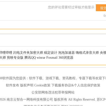
您的评论需要经过审核才能显示
提
哔哩哔哩
闪电文件夹加密大师
稿定设计
泡泡加速器
嗨格式录音大师
央
大师
剪映专业版
腾讯QQ
winrar
Foxmail
360浏览器
188软件园为您提供：
软件下载
、
游戏下载
、
资讯教程
、
专题下载
等欢迎下
软件发布
版权声明
Cookie政策
下载服务协议&个人信息保护政策
公安部网络违法犯罪举报网站
012-2026 南京云智合一网络科技有限公司 版权所有 All Rights Reserved.
苏ICP