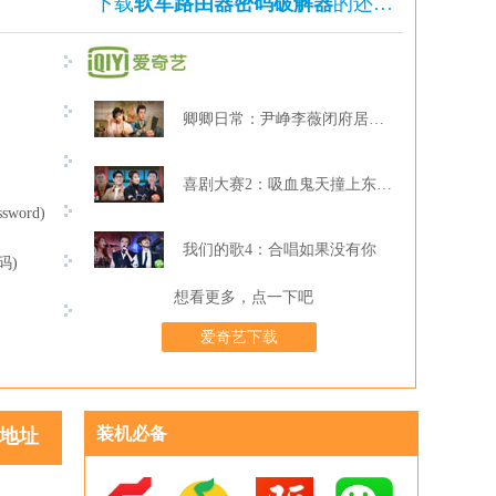
下载
软军路由器密码破解器
的还下载了
卿卿日常：尹峥李薇闭府居家打牌
喜剧大赛2：吸血鬼天撞上东北波er
sword)
我们的歌4：合唱如果没有你
码)
想看更多，点一下吧
爱奇艺下载
装机必备
地址