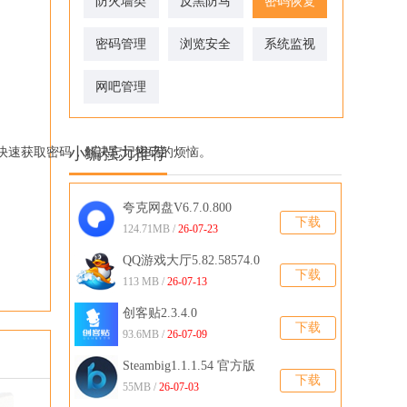
防火墙类
反黑防马
密码恢复
密码管理
浏览安全
系统监视
网吧管理
快速获取密码，解决忘记密码的烦恼。
小编强力推荐
夸克网盘V6.7.0.800
下载
124.71MB /
26-07-23
QQ游戏大厅5.82.58574.0
下载
官方版
113 MB /
26-07-13
创客贴2.3.4.0
下载
93.6MB /
26-07-09
Steambig1.1.1.54 官方版
下载
55MB /
26-07-03