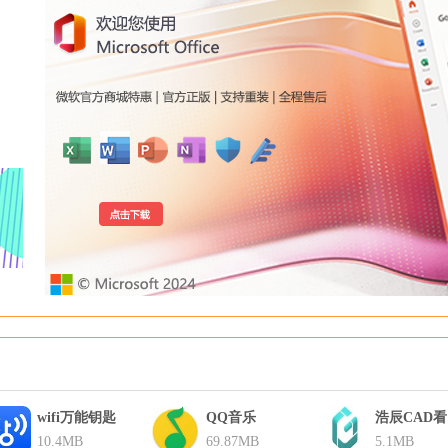
wifi万能钥匙
QQ音乐
浩辰CAD
10.4MB
69.87MB
5.1MB