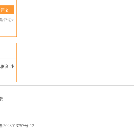
交评论
0条评论>
视影音
小
载
备2023013757号-12