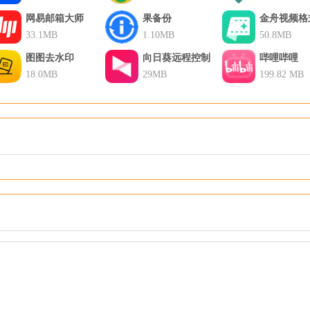
网易邮箱大师
果备份
金舟视频格
33.1MB
1.10MB
换器
50.8MB
图图去水印
向日葵远程控制
哔哩哔哩
18.0MB
29MB
199.82 MB