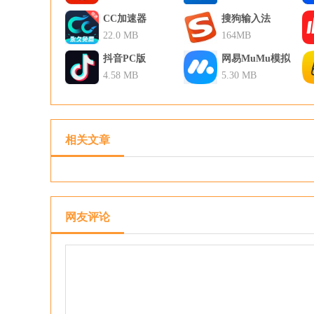
CC加速器
搜狗输入法
22.0 MB
164MB
抖音PC版
网易MuMu模拟
4.58 MB
器
5.30 MB
相关文章
网友评论