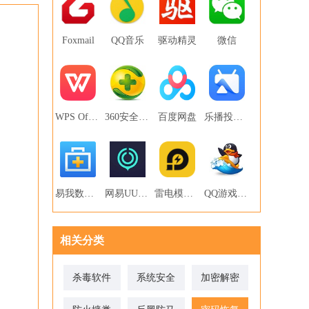
Foxmail
QQ音乐
驱动精灵
微信
WPS Office
360安全卫士
百度网盘
乐播投屏PC版
易我数据恢复
网易UU网游加速器
雷电模拟器
QQ游戏大厅
相关分类
杀毒软件
系统安全
加密解密