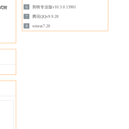
3.28MB /
6
剪映专业版v10.3.0.13901
式转
下载
下载
694.78 MB /
7
腾讯QQv9.9.28
201.87MB /
8
winrar7.20
下载
3.44MB /
下载
下载