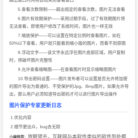
超出窗口时间将自动关闭查看窗口
5.查看次数限制——超出规定的查看次数，图片无法查看
6.图片有效期保护——采用过期手段，过了有效期图片将
无法查看，即使用户修改了系统时间，图片也一样无效
7.缩放保护——可以设置在特定比例时查看图片，如在
50%以下查看，用户就只能看到缩小版的图片，而看不到原图
8.浮动文字——该文字永远浮在图片底部区域，用户复制
时，将破坏图片完整性
9.允许查看缩略图——在查看图片时显示缩略图图片
10.导出密码设置——图片发布者可以设置是否允许将加密
的图片导出为普通的、不受保护的Jpg、Bmp图片。如果允许导
出，那么用户必须知道导出密码才可以进行图片导出操作
图片保护专家更新日志
1.优化内容
2.细节更出众，bug去无踪
放眼望去，互联网与本软件类似的软件到处都
小编推荐：