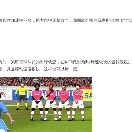
按住加速键不放，用方向键调整方向，圆圈就会指向玩家所想射门的地
，紧盯罚球队员的出球轨迹，在瞬间做出预判(球速较快的当我没说)
动，并且移动速度很快，这样也可以赌一把。