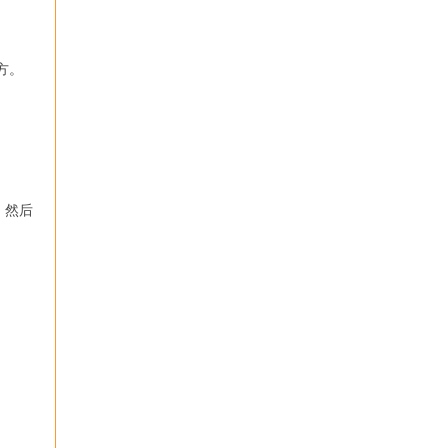
方。
。然后