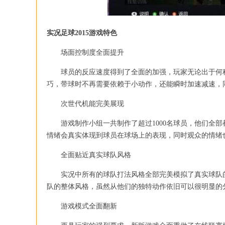
实况足球2015游戏特色
场面控制度全面提升
球员的反应速度得到了全面的加强，玩家无论出于何种
巧，带球时不再需要依赖于小动作，还能瞬时加速减速，
次世代机能完美展现
游戏制作小组一共制作了超过1000名球员，他们全部
情绪会真实体现到球员在球场上的表现，同时观众的情绪
全面贴近真实球队风格
实况中所有的球队打法风格全部完美模拟了真实球队的
队的整体风格，虽然从他们的独特动作依旧可以很明显的
游戏模式全面翻新