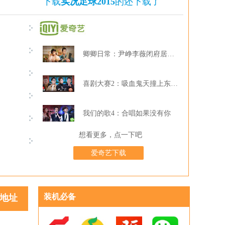
下载
实况足球2015
的还下载了
卿卿日常：尹峥李薇闭府居家打牌
喜剧大赛2：吸血鬼天撞上东北波er
我们的歌4：合唱如果没有你
想看更多，点一下吧
爱奇艺下载
装机必备
地址