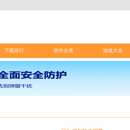
下载排行
软件分类
游戏大全