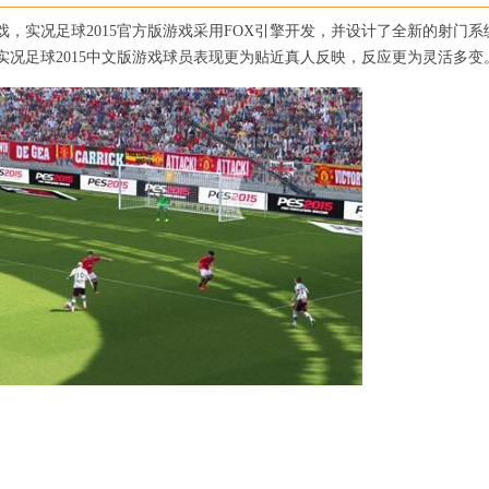
戏，实况足球2015官方版游戏采用FOX引擎开发，并设计了全新的射门系
况足球2015中文版游戏球员表现更为贴近真人反映，反应更为灵活多变