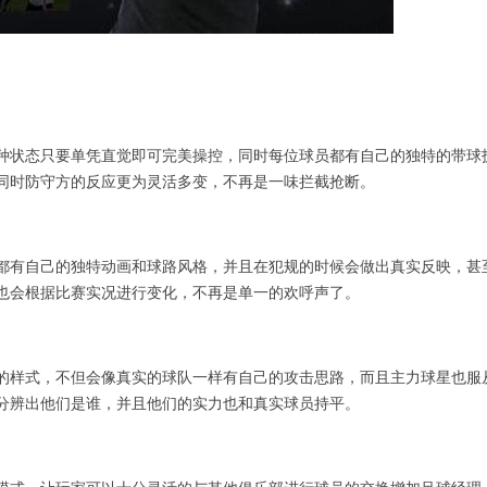
状态只要单凭直觉即可完美操控，同时每位球员都有自己的独特的带球
同时防守方的反应更为灵活多变，不再是一味拦截抢断。
都有自己的独特动画和球路风格，并且在犯规的时候会做出真实反映，甚
也会根据比赛实况进行变化，不再是单一的欢呼声了。
样式，不但会像真实的球队一样有自己的攻击思路，而且主力球星也服
分辨出他们是谁，并且他们的实力也和真实球员持平。