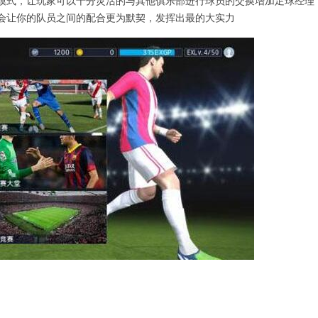
式，让玩家可以十分灵活的与其他俱乐部进行球员的交换增加足球经理
会让你的队员之间的配合更为默契，发挥出最的大实力