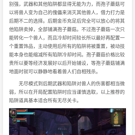
别强，武器和其他陷阱都显得无能为力，而孢子蘑菇可
以将兽人变为自己的傀儡来消灭其他兽人，借力打力是
后期不二的选择。后期金币充足后完全可以放心的将其
他陷阱卖掉，全部铺满孢子蘑菇。不过孢子蘑菇一次只
能转化一个兽人，而且冷却时间较长所以最好再配置一
个重置饰品，主动使用后所有的陷阱将被重置，被动技
能本身也能缩减所有陷阱冷却时间。孢子蘑菇价格比较
贵所以要等经济发展好以后开始铺设，等孢子蘑菇铺满
地面时就可以静静地看着兽人们自相残杀。
无尽模式到后期武器和陷阱对兽人的伤害都相当微
弱，所以在开局配置陷阱时应当谨慎选取，以上推荐的
陷阱道具基本适合所有无尽关卡。