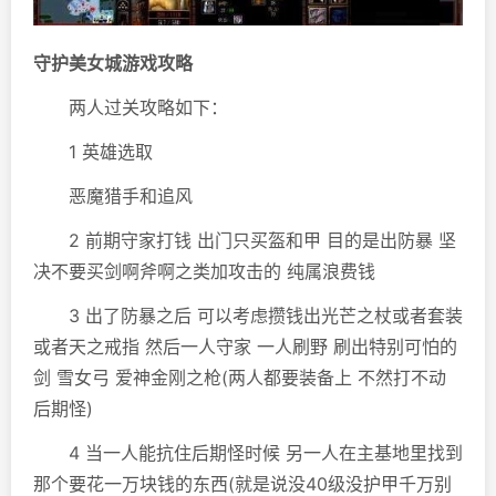
守护美女城游戏攻略
两人过关攻略如下：
1 英雄选取
恶魔猎手和追风
2 前期守家打钱 出门只买盔和甲 目的是出防暴 坚
决不要买剑啊斧啊之类加攻击的 纯属浪费钱
3 出了防暴之后 可以考虑攒钱出光芒之杖或者套装
或者天之戒指 然后一人守家 一人刷野 刷出特别可怕的
剑 雪女弓 爱神金刚之枪(两人都要装备上 不然打不动
后期怪)
4 当一人能抗住后期怪时候 另一人在主基地里找到
那个要花一万块钱的东西(就是说没40级没护甲千万别