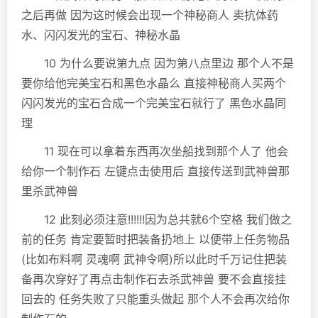
之后再做 因为这时候会出现一个神秘商人 卖抗体药
水、闪闪发光的宝石、神秘水晶
10 为什么要说第九点 因为第八点里边 那个人不是
要你给他完美宝石和黑色水晶么 直接神秘商人买两个
闪闪发光的宝石合成一个完美宝石就行了 黑色水晶同
理
11 现在可以拿着东西再次坐船找到那个人了 他会
给你一个制作石 左键点击使用后 直接传送到武神兽那
里杀武神兽
12 此刻必须注意!!!!!!因为总共就6个空格 我们做之
前的任务 肯定要暂时把装备扔地上 以便带上任务物品
(比如布料啊 灵魂啊 武神令啊)所以此时千万记住把装
备再次穿好了再点击制作石去杀武神兽 要不会直接挂
回去的 任务失败了只能重头做起 那个人不会再次给你