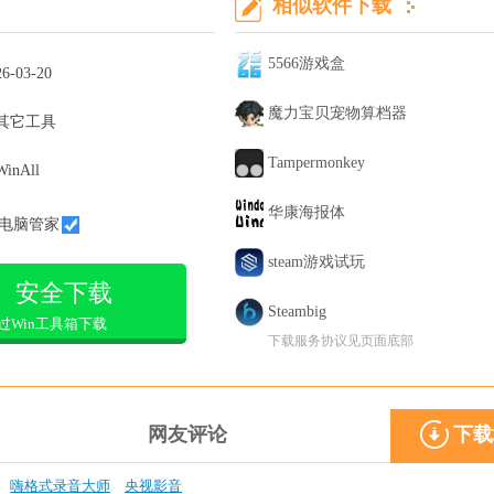
相似软件下载
5566游戏盒
26-03-20
魔力宝贝宠物算档器
其它工具
Tampermonkey
WinAll
华康海报体
电脑管家
steam游戏试玩
安全下载
Steambig
过Win工具箱下载
下载服务协议见页面底部
网友评论
下载
嗨格式录音大师
央视影音