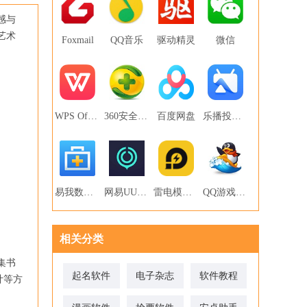
感与
艺术
Foxmail
QQ音乐
驱动精灵
微信
WPS Office
360安全卫士
百度网盘
乐播投屏PC版
易我数据恢复
网易UU网游加速器
雷电模拟器
QQ游戏大厅
相关分类
集书
起名软件
电子杂志
软件教程
计等方