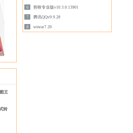
3.28MB /
6
剪映专业版v10.3.0.13901
下载
下载
694.78 MB /
7
腾讯QQv9.9.28
201.87MB /
8
winrar7.20
下载
3.44MB /
下载
下载
看图王
式转