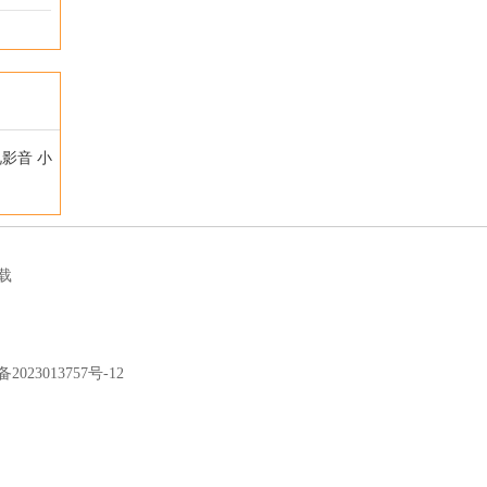
视影音
小
载
备2023013757号-12