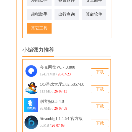
漫画软件
抢票软件
安卓助手
越狱助手
出行查询
算命软件
其它工具
小编强力推荐
夸克网盘V6.7.0.800
下载
124.71MB /
26-07-23
QQ游戏大厅5.82.58574.0
下载
官方版
113 MB /
26-07-13
创客贴2.3.4.0
下载
93.6MB /
26-07-09
Steambig1.1.1.54 官方版
下载
55MB /
26-07-03