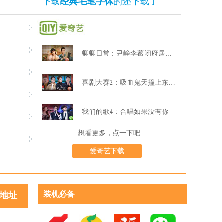
下载
经典毛笔字体
的还下载了
卿卿日常：尹峥李薇闭府居家打牌
喜剧大赛2：吸血鬼天撞上东北波er
我们的歌4：合唱如果没有你
想看更多，点一下吧
爱奇艺下载
装机必备
地址