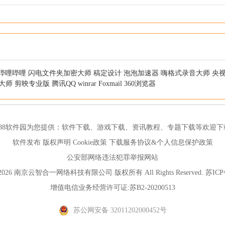
哔哩哔哩
闪电文件夹加密大师
稿定设计
泡泡加速器
嗨格式录音大师
央
大师
剪映专业版
腾讯QQ
winrar
Foxmail
360浏览器
188软件园为您提供：
软件下载
、
游戏下载
、
资讯教程
、
专题下载
等欢迎下
软件发布
版权声明
Cookie政策
下载服务协议&个人信息保护政策
公安部网络违法犯罪举报网站
012-2026 南京云智合一网络科技有限公司 版权所有 All Rights Reserved.
苏ICP
增值电信业务经营许可证:苏B2-20200513
苏公网安备 32011202000452号