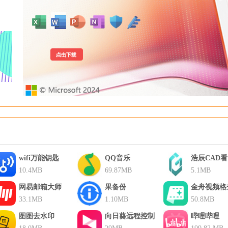
wifi万能钥匙
QQ音乐
浩辰CAD
10.4MB
69.87MB
5.1MB
网易邮箱大师
果备份
金舟视频格
33.1MB
1.10MB
换器
50.8MB
图图去水印
向日葵远程控制
哔哩哔哩