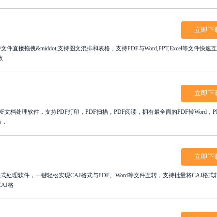
立即下
文件直接拖拽&middot;支持图文混排和表格，支持PDF与Word,PPT,Excel等文件快速
数
立即下
DF文档处理软件，支持PDF打印，PDF扫描，PDF阅读，拥有最全面的PDF转Word，P
换，
立即下
J格式处理软件，一键轻松实现CAJ格式与PDF、Word等文件互转，支持批量将CAJ格式
AJ格