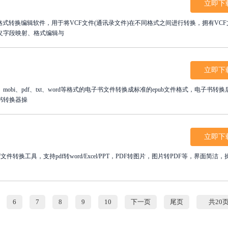
立即下
录格式转换编辑软件，用于将VCF文件(通讯录文件)在不同格式之间进行转换，拥有VC
义字段映射、格式编辑与
立即下
mobi、pdf、txt、word等格式的电子书文件转换成标准的epub文件格式，电子书转
书转换器操
立即下
文件转换工具，支持pdf转word/Excel/PPT，PDF转图片，图片转PDF等，界面简洁
6
7
8
9
10
下一页
尾页
共20