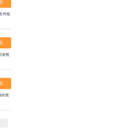
载
F文件批
载
换后依然
载
，操作简
页