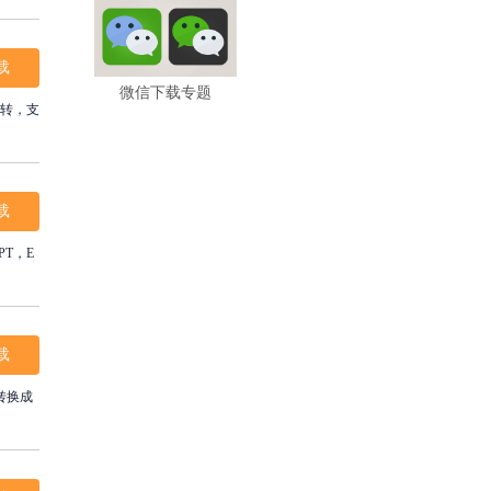
载
微信下载专题
互转，支
载
PT，E
载
转换成