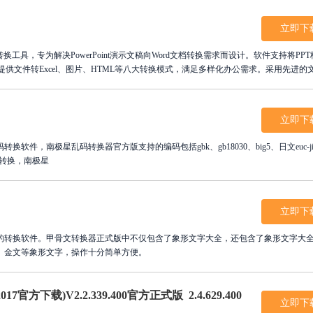
立即下
换工具，专为解决PowerPoint演示文稿向Word文档转换需求而设计。软件支持将PP
供文件转Excel、图片、HTML等八大转换模式，满足多样化办公需求。采用先进的
助超线程技术即使大文件也能快速完成转换。用户可灵活设置转换范围、样式及输出
档、演示内容编辑等场景，建议有需要的用户立即下载使用。
立即下
件，南极星乱码转换器官方版支持的编码包括gbk、gb18030、big5、日文euc-ji
的转换，南极星
立即下
的转换软件。甲骨文转换器正式版中不仅包含了象形文字大全，还包含了象形文字大
、金文等象形文字，操作十分简单方便。
方下载)V2.2.339.400官方正式版 2.4.629.400
立即下