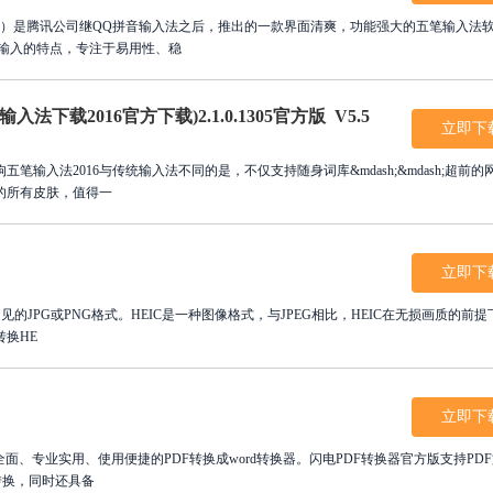
Q五笔）是腾讯公司继QQ拼音输入法之后，推出的一款界面清爽，功能强大的五笔输入法
笔输入的特点，专注于易用性、稳
下载2016官方下载)2.1.0.1305官方版 V5.5
立即下
笔输入法2016与传统输入法不同的是，不仅支持随身词库&mdash;&mdash;超前的
的所有皮肤，值得一
立即下
成常见的JPG或PNG格式。HEIC是一种图像格式，与JPEG相比，HEIC在无损画质的前
转换HE
立即下
面、专业实用、使用便捷的PDF转换成word转换器。闪电PDF转换器官方版支持PD
的转换，同时还具备