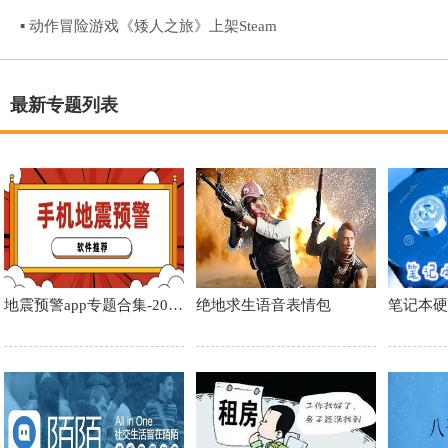
▪ 动作冒险游戏《矮人之旅》上架Steam
最新专题列表
地震预警app专题合集-2023
绝地求生语音表情包
笔记本硬
地震预警app最新版下载