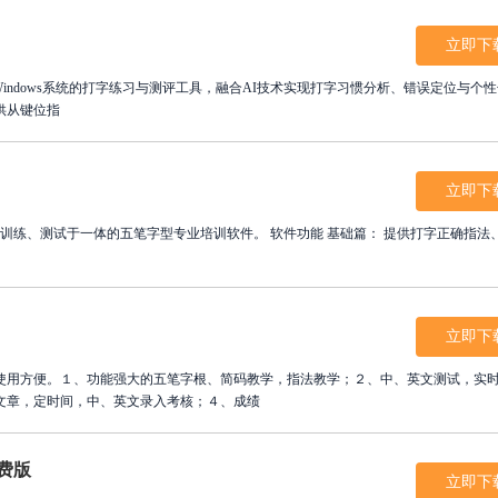
立即下
能版)是适配Windows系统的打字练习与测评工具，融合AI技术实现打字习惯分析、错误定位与个
供从键位指
立即下
体的五笔字型专业培训软件。 软件功能 基础篇： 提供打字正确指法、汉字
立即下
使用方便。１、功能强大的五笔字根、简码教学，指法教学；２、中、英文测试，实
文章，定时间，中、英文录入考核；４、成绩
费版
立即下