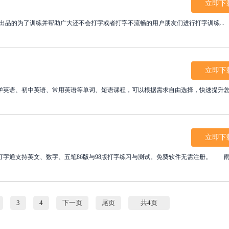
立即下
飞燕官方出品的为了训练并帮助广大还不会打字或者打字不流畅的用户朋友们进行打字训练...
立即下
学英语、初中英语、常用英语等单词、短语课程，可以根据需求自由选择，快速提升
立即下
通支持英文、数字、五笔86版与98版打字练习与测试。免费软件无需注册。 
3
4
下一页
尾页
共4页