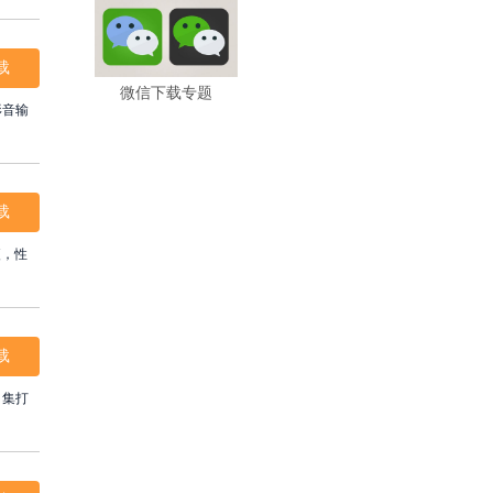
载
微信下载专题
形音输
载
便，性
载
、集打