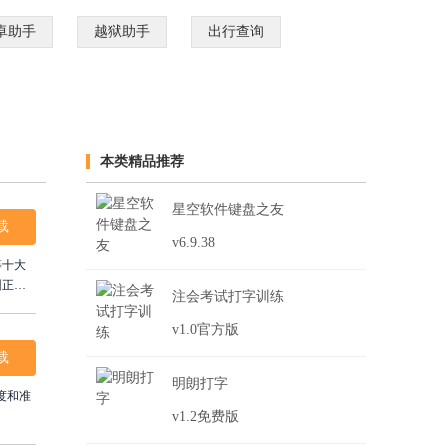
卓助手
越狱助手
出行查询
本类精品推荐
星空软件键盘之友
载
v6.9.38
等十大
纠正错
注会考试打字训练
，轻松
v1.0官方版
载
明朗打字
速度和准
v1.2免费版