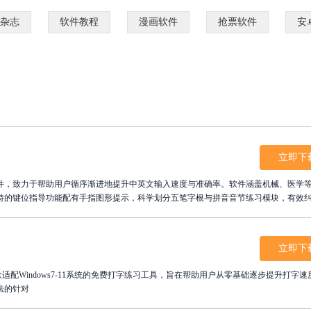
杂志
软件教程
漫画软件
抢票软件
安
立即下
软件，致力于帮助用户循序渐进地提升中英文输入速度与准确率。软件涵盖机械、医学
特的键位指导功能配有手指图形提示，科学划分五笔字根与拼音音节练习模块，有效
用。适合初学者及办公人员强化技能。立即免费下载安装，开启系统化打字训练之旅
，提升工作效率。
立即下
方版)是一款适配Windows7-11系统的免费打字练习工具，旨在帮助用户从零基础逐步提升打字
法的针对