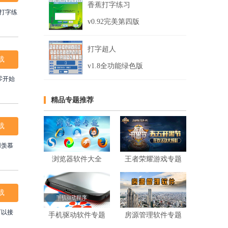
香蕉打字练习
打字练
v0.92完美第四版
打字超人
载
v1.8全功能绿色版
零开始
精品专题推荐
载
用羡慕
浏览器软件大全
王者荣耀游戏专题
载
可以接
手机驱动软件专题
房源管理软件专题