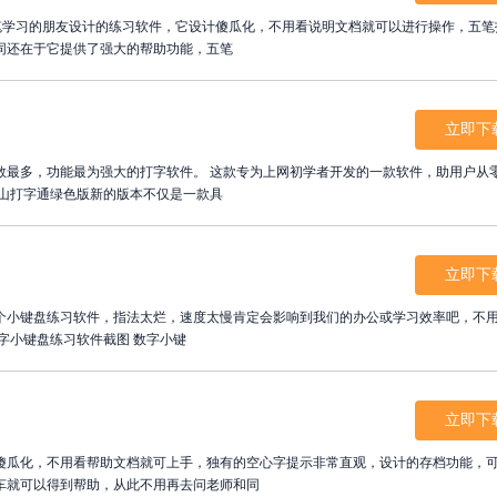
五笔学习的朋友设计的练习软件，它设计傻瓜化，不用看说明文档就可以进行操作，五笔
同还在于它提供了强大的帮助功能，五笔
立即下
数最多，功能最为强大的打字软件。 这款专为上网初学者开发的一款软件，助用户从
金山打字通绿色版新的版本不仅是一款具
立即下
个小键盘练习软件，指法太烂，速度太慢肯定会影响到我们的办公或学习效率吧，不
不用看键盘就能又快又准敲出数字了。 数字小键盘练习软件截图 数字小键
立即下
傻瓜化，不用看帮助文档就可上手，独有的空心字提示非常直观，设计的存档功能，
车就可以得到帮助，从此不用再去问老师和同