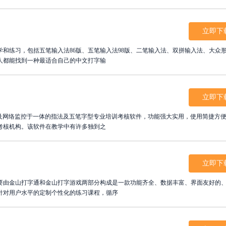
立即下
和练习，包括五笔输入法86版、五笔输入法98版、二笔输入法、双拼输入法、大众
人都能找到一种最适合自己的中文打字输
立即下
试及网络监控于一体的指法及五笔字型专业培训考核软件，功能强大实用，使用简捷方
考核机构。该软件在教学中有许多独到之
立即下
要由金山打字通和金山打字游戏两部分构成是一款功能齐全、数据丰富、界面友好的
针对用户水平的定制个性化的练习课程，循序