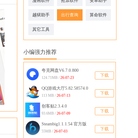
漫画软件
抢票软件
安卓助手
越狱助手
出行查询
算命软件
其它工具
小编强力推荐
夸克网盘V6.7.0.800
下载
124.71MB /
26-07-23
QQ游戏大厅5.82.58574.0
下载
官方版
113 MB /
26-07-13
创客贴2.3.4.0
下载
93.6MB /
26-07-09
Steambig1.1.1.54 官方版
下载
55MB /
26-07-03