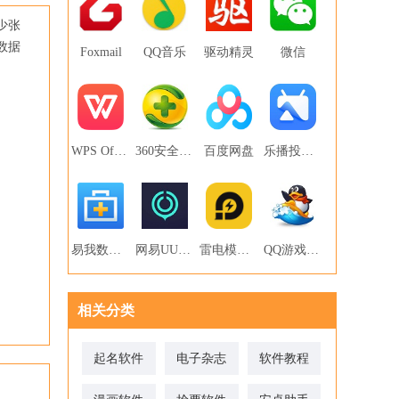
少张
数据
Foxmail
QQ音乐
驱动精灵
微信
WPS Office
360安全卫士
百度网盘
乐播投屏PC版
易我数据恢复
网易UU网游加速器
雷电模拟器
QQ游戏大厅
相关分类
起名软件
电子杂志
软件教程