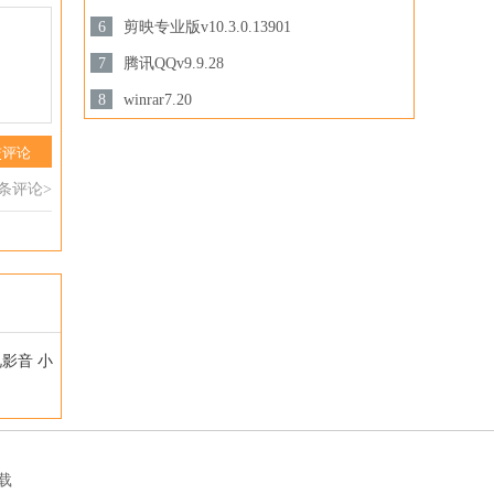
3.28MB /
6
剪映专业版v10.3.0.13901
下载
下载
694.78 MB /
7
腾讯QQv9.9.28
201.87MB /
8
winrar7.20
下载
3.44MB /
交评论
下载
下载
0条评论>
视影音
小
载