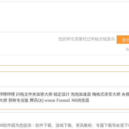
您的评论需要经过审核才能显示
提
哔哩哔哩
闪电文件夹加密大师
稿定设计
泡泡加速器
嗨格式录音大师
央
大师
剪映专业版
腾讯QQ
winrar
Foxmail
360浏览器
188软件园为您提供：
软件下载
、
游戏下载
、
资讯教程
、
专题下载
等欢迎下