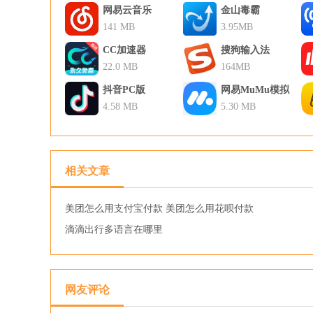
网易云音乐
金山毒霸
141 MB
3.95MB
CC加速器
搜狗输入法
22.0 MB
164MB
抖音PC版
网易MuMu模拟
4.58 MB
器
5.30 MB
相关文章
美团怎么用支付宝付款 美团怎么用花呗付款
滴滴出行多语言在哪里
网友评论