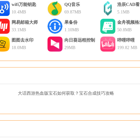
wifi万能钥匙
QQ音乐
浩辰CAD
10.4MB
69.87MB
5.1MB
网易邮箱大师
果备份
金舟视频格
33.1MB
1.10MB
换器
50.8MB
图图去水印
向日葵远程控制
哔哩哔哩
18.0MB
29MB
199.82 MB
大话西游热血版宝石如何获取？宝石合成技巧攻略