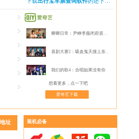
下载
出行宝车票查询软件
的还下载了
卿卿日常：尹峥李薇闭府居家打牌
喜剧大赛2：吸血鬼天撞上东北波er
我们的歌4：合唱如果没有你
想看更多，点一下吧
爱奇艺下载
装机必备
地址