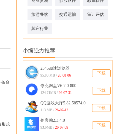
商业贸易
炒股软件
彩票软件
旅游餐饮
交通运输
审计评估
其它行业
小编强力推荐
2345加速浏览器
下载
v13.8.0.41868
95.80 MB /
26-08-06
一条命
夸克网盘V6.7.0.800
下载
124.71MB /
26-07-31
QQ游戏大厅5.82.58574.0
下载
官方版
113 MB /
26-07-13
创客贴2.3.4.0
表形式
下载
93.6MB /
26-07-09