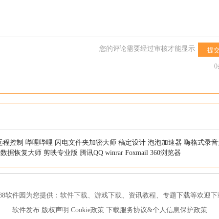
您的评论需要经过审核才能显示
提
远程控制
哔哩哔哩
闪电文件夹加密大师
稿定设计
泡泡加速器
嗨格式录音
能数据恢复大师
剪映专业版
腾讯QQ
winrar
Foxmail
360浏览器
188软件园为您提供：
软件下载
、
游戏下载
、
资讯教程
、
专题下载
等欢迎下
软件发布
版权声明
Cookie政策
下载服务协议&个人信息保护政策