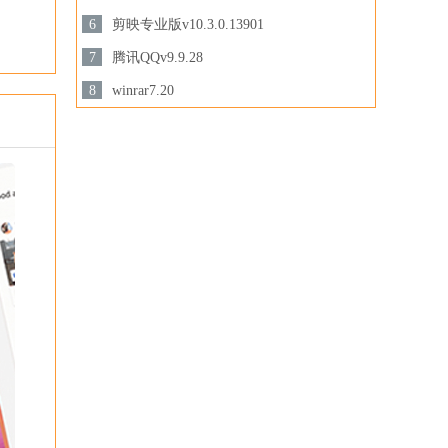
3.28MB /
6
剪映专业版v10.3.0.13901
下载
下载
694.78 MB /
7
腾讯QQv9.9.28
201.87MB /
8
winrar7.20
下载
3.44MB /
下载
下载