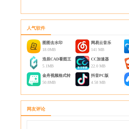
人气软件
图图去水印
网易云音乐
18.0MB
141 MB
浩辰CAD看图王
CC加速器
5.1MB
22.0 MB
金舟视频格式转
抖音PC版
换器
50.8MB
4.58 MB
网友评论