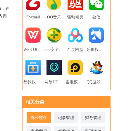
力，并
内拥
Foxmail
QQ音乐
驱动精灵
微信
WPS Office
360安全卫士
百度网盘
乐播投屏PC版
易我数据恢复
网易UU网游加速器
雷电模拟器
QQ游戏大厅
相关分类
办公软件
记事管理
财务管理