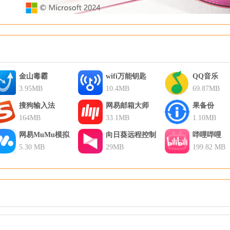
金山毒霸
wifi万能钥匙
QQ音乐
3.95MB
10.4MB
69.87MB
搜狗输入法
网易邮箱大师
果备份
164MB
33.1MB
1.10MB
网易MuMu模拟
向日葵远程控制
哔哩哔哩
器
5.30 MB
29MB
199.82 MB