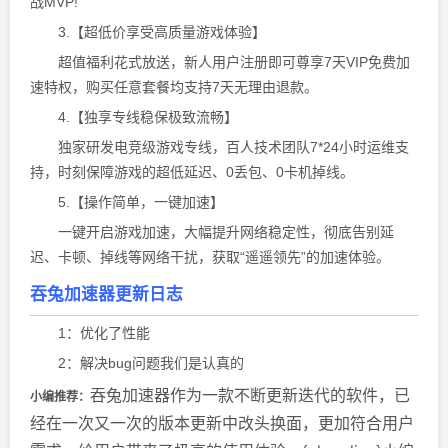
战MVP!
3.【超低价享受高质量游戏体验】
超值福利花式放送，新人用户注册即可尊享7天VIP免费加
速特权，购买任意套餐均支持7天无理由退款。
4.【独享专线稳保极致流畅】
独家研发电竞级游戏专线，百人技术团队7*24小时运维支
持，时刻保障游戏的超低延迟、0丢包、0卡机掉线。
5.【操作简单，一键加速】
一键开启游戏加速，大幅提升网络稳定性，彻底告别延
迟、卡顿、掉线等网络干扰，获取“遥遥领先”的加速体验。
吞兔加速器更新日志
1：优化了性能
2：解决bug问题我们是认真的
吞兔加速器作为一款不断更新迭代的软件，已
小编推荐：
经在一次又一次的版本更新中改头换面，更加符合用户