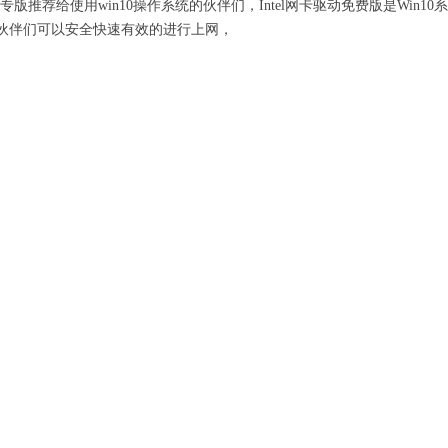
10专版推荐给使用win10操作系统的伙伴们，Intel网卡驱动免费版是Win10
伙伴们可以安全快速有效的进行上网，