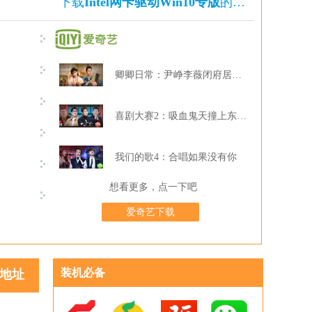
下载
Intel网卡驱动Win10专版
的还下载了
卿卿日常：尹峥李薇闭府居家打牌
喜剧大赛2：吸血鬼天撞上东北波er
我们的歌4：合唱如果没有你
想看更多，点一下吧
爱奇艺下载
装机必备
地址