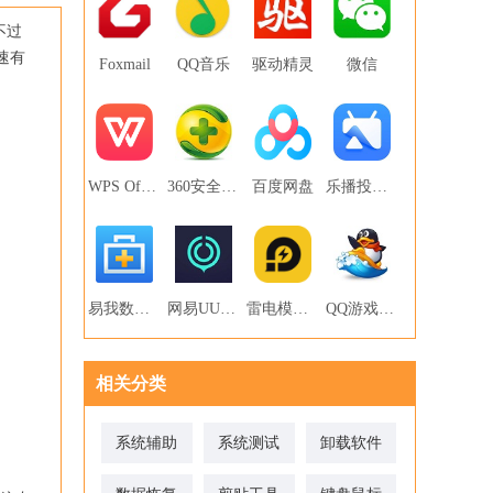
不过
速有
Foxmail
QQ音乐
驱动精灵
微信
WPS Office
360安全卫士
百度网盘
乐播投屏PC版
易我数据恢复
网易UU网游加速器
雷电模拟器
QQ游戏大厅
相关分类
系统辅助
系统测试
卸载软件