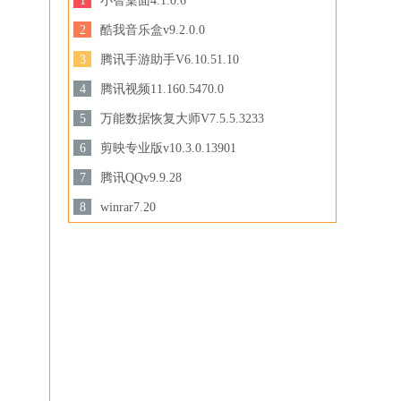
1
小智桌面4.1.0.6
129 MB /
2
酷我音乐盒v9.2.0.0
下载
44.8MB /
3
腾讯手游助手V6.10.51.10
下载
3.44 MB /
4
腾讯视频11.160.5470.0
下载
158.47 MB /
5
万能数据恢复大师V7.5.5.3233
3.28MB /
6
剪映专业版v10.3.0.13901
下载
下载
694.78 MB /
7
腾讯QQv9.9.28
201.87MB /
8
winrar7.20
下载
3.44MB /
下载
下载