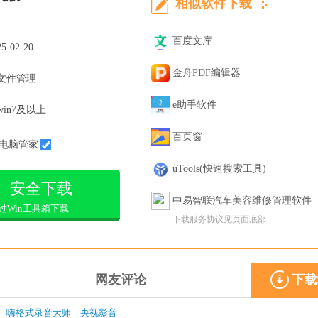
相似软件下载
百度文库
25-02-20
金舟PDF编辑器
文件管理
e助手软件
win7及以上
百页窗
电脑管家
uTools(快速搜索工具)
安全下载
中易智联汽车美容维修管理软件
过Win工具箱下载
下载服务协议见页面底部
网友评论
下载
嗨格式录音大师
央视影音