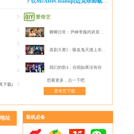
下载
McAfeeCleanup(迈克菲卸载工具)
的还下
卿卿日常：尹峥李薇闭府居家打牌
喜剧大赛2：吸血鬼天撞上东北波er
我们的歌4：合唱如果没有你
想看更多，点一下吧
具下载)
爱奇艺下载
装机必备
地址