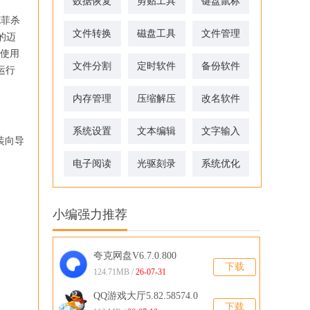
数据恢复
剪贴工具
键盘鼠标
克菲杀
文件转换
磁盘工具
文件管理
的迈
!使用
文件分割
定时软件
备份软件
运行
内存管理
压缩解压
改名软件
系统设置
文本编辑
文字输入
安装向导
电子阅读
光驱刻录
系统优化
小编强力推荐
夸克网盘V6.7.0.800
下载
124.71MB /
26-07-31
QQ游戏大厅5.82.58574.0
下载