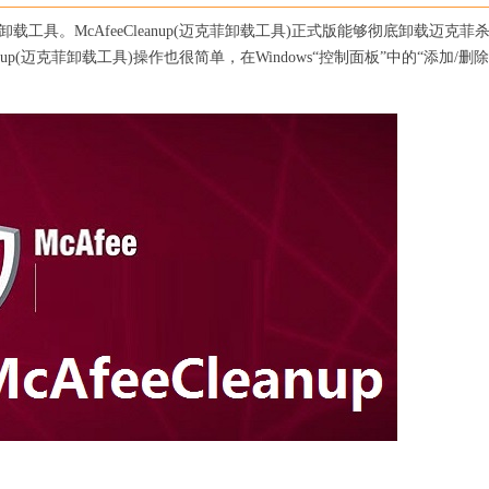
的卸载工具。McAfeeCleanup(迈克菲卸载工具)正式版能够彻底卸载迈克菲
anup(迈克菲卸载工具)操作也很简单，在Windows“控制面板”中的“添加/删