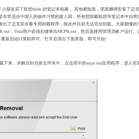
，不少朋友买了联想think 的笔记本电脑 ，其他都知道，里面捆绑安装了迈
是非常适合中国人的操作习惯的敌人因，所有想卸载联想等笔记本中自带
推出了迈克菲杀毒专用卸载程序，除此外目前无法完全卸载。大家都懂的
.exe，Vista用户必须右键单击MCPR.exe，然后选择用管理员帐户运行。
成功)消息后，重新启动计算机即可。打开后弹出下面界面，即可开始!
具)下载下来，并解压到当前文件夹中，点击其中的mcpr.exe应用程序，进入