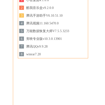
1
小智桌面4.1.0.6
129 MB /
2
酷我音乐盒v9.2.0.0
下载
44.8MB /
3
腾讯手游助手V6.10.51.10
下载
3.44 MB /
4
腾讯视频11.160.5470.0
下载
158.47 MB /
5
万能数据恢复大师V7.5.5.3233
3.28MB /
6
剪映专业版v10.3.0.13901
下载
下载
694.78 MB /
7
腾讯QQv9.9.28
201.87MB /
8
winrar7.20
下载
3.44MB /
下载
下载