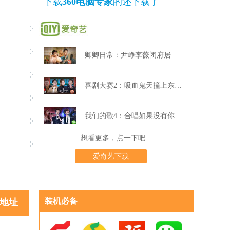
下载
360电脑专家
的还下载了
卿卿日常：尹峥李薇闭府居家打牌
喜剧大赛2：吸血鬼天撞上东北波er
我们的歌4：合唱如果没有你
想看更多，点一下吧
爱奇艺下载
装机必备
地址