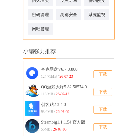
防火墙类
反黑防马
密码恢复
密码管理
浏览安全
系统监视
网吧管理
小编强力推荐
夸克网盘V6.7.0.800
下载
124.71MB /
26-07-23
QQ游戏大厅5.82.58574.0
下载
官方版
113 MB /
26-07-13
创客贴2.3.4.0
下载
93.6MB /
26-07-09
Steambig1.1.1.54 官方版
下载
55MB /
26-07-03