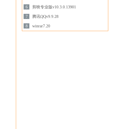
3.28MB /
6
剪映专业版v10.3.0.13901
下载
下载
694.78 MB /
7
腾讯QQv9.9.28
201.87MB /
8
winrar7.20
下载
3.44MB /
下载
下载