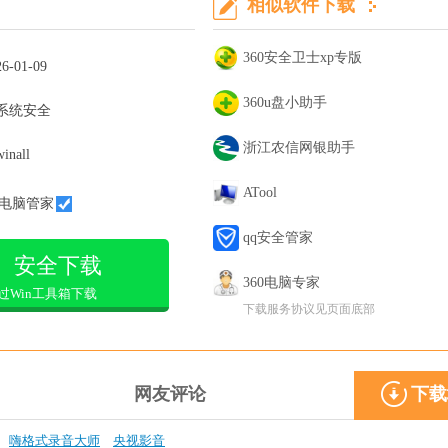
相似软件下载
360安全卫士xp专版
26-01-09
360u盘小助手
系统安全
浙江农信网银助手
winall
ATool
电脑管家
qq安全管家
安全下载
360电脑专家
过Win工具箱下载
下载服务协议见页面底部
网友评论
下载
嗨格式录音大师
央视影音