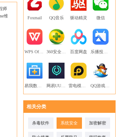
程师
ne维
Foxmail
QQ音乐
驱动精灵
微信
WPS Office
360安全卫士
百度网盘
乐播投屏PC版
易我数据恢复
网易UU网游加速器
雷电模拟器
QQ游戏大厅
相关分类
杀毒软件
系统安全
加密解密