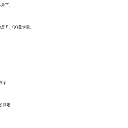
异常;
IE、QQ登录慢。
方案
松搞定