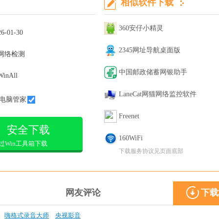
相似软件下载
360安仔小精灵
26-01-30
2345网址导航桌面版
网络检测
中国邮政储蓄网银助手
WinAll
LaneCat网猫网络监控软件
电脑管家
Freenet
安全下载
160WiFi
过Win工具箱下载
下载服务协议见页面底部
网友评论
下载
嗨格式录音大师
央视影音