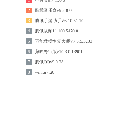
1
小智桌面4.1.0.6
129 MB /
2
酷我音乐盒v9.2.0.0
下载
44.8MB /
3
腾讯手游助手V6.10.51.10
下载
3.44 MB /
4
腾讯视频11.160.5470.0
下载
158.47 MB /
5
万能数据恢复大师V7.5.5.3233
3.28MB /
6
剪映专业版v10.3.0.13901
下载
下载
694.78 MB /
7
腾讯QQv9.9.28
201.87MB /
8
winrar7.20
下载
3.44MB /
下载
下载