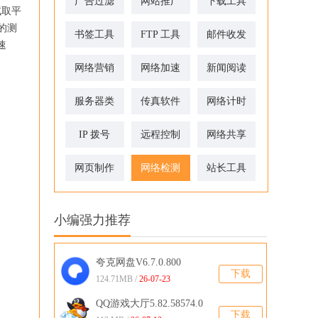
广告过滤
网站推广
下载工具
试取平
的测
书签工具
FTP 工具
邮件收发
速
网络营销
网络加速
新闻阅读
服务器类
传真软件
网络计时
IP 拨号
远程控制
网络共享
网页制作
网络检测
站长工具
小编强力推荐
夸克网盘V6.7.0.800
下载
124.71MB /
26-07-23
QQ游戏大厅5.82.58574.0
下载