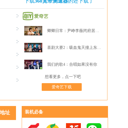
下载
360宽带测速器
的还下载了
卿卿日常：尹峥李薇闭府居家打牌
喜剧大赛2：吸血鬼天撞上东北波er
我们的歌4：合唱如果没有你
想看更多，点一下吧
爱奇艺下载
装机必备
地址