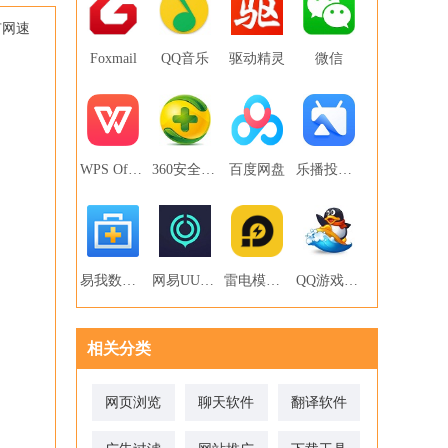
有网速
Foxmail
QQ音乐
驱动精灵
微信
WPS Office
360安全卫士
百度网盘
乐播投屏PC版
易我数据恢复
网易UU网游加速器
雷电模拟器
QQ游戏大厅
相关分类
网页浏览
聊天软件
翻译软件