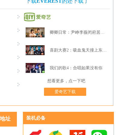
下载
EVEREST
的还下载了
卿卿日常：尹峥李薇闭府居家打牌
喜剧大赛2：吸血鬼天撞上东北波er
我们的歌4：合唱如果没有你
想看更多，点一下吧
爱奇艺下载
装机必备
地址