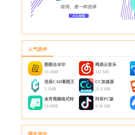
人气软件
图图去水印
网易云音乐
18.0MB
141 MB
浩辰CAD看图王
CC加速器
5.1MB
22.0 MB
金舟视频格式转
抖音PC版
换器
50.8MB
4.58 MB
网友评论