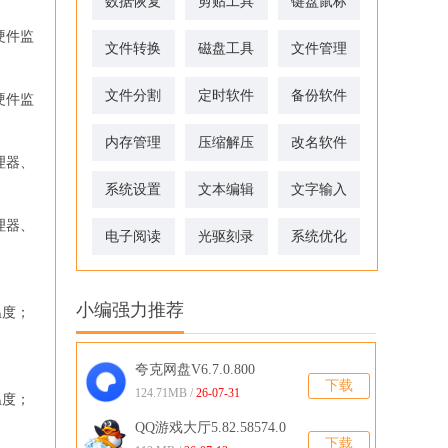
数据恢复
剪贴工具
键盘鼠标
硬件监
文件转换
磁盘工具
文件管理
文件分割
定时软件
备份软件
硬件监
内存管理
压缩解压
改名软件
处理器、
系统设置
文本编辑
文字输入
处理器、
电子阅读
光驱刻录
系统优化
小编强力推荐
的温度；
夸克网盘V6.7.0.800
下载
124.71MB /
26-07-31
的温度；
QQ游戏大厅5.82.58574.0
下载