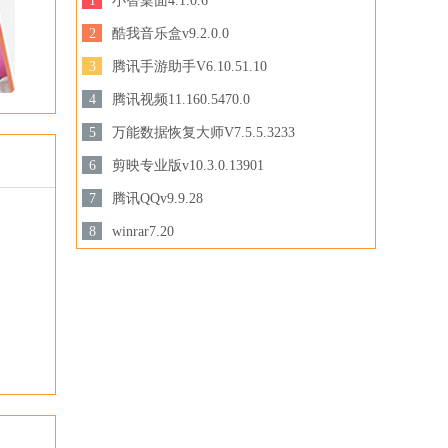
1
小智桌面4.1.0.6
129 MB /
2
酷我音乐盒v9.2.0.0
下载
44.8MB /
3
腾讯手游助手V6.10.51.10
下载
3.44 MB /
4
腾讯视频11.160.5470.0
下载
158.47 MB /
5
万能数据恢复大师V7.5.5.3233
3.28MB /
6
剪映专业版v10.3.0.13901
下载
下载
694.78 MB /
7
腾讯QQv9.9.28
201.87MB /
8
winrar7.20
下载
3.44MB /
下载
下载