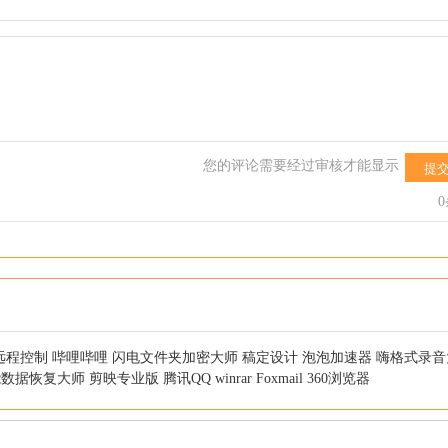
您的评论需要经过审核才能显示
提
远程控制
哔哩哔哩
闪电文件夹加密大师
稿定设计
泡泡加速器
嗨格式录音
能数据恢复大师
剪映专业版
腾讯QQ
winrar
Foxmail
360浏览器