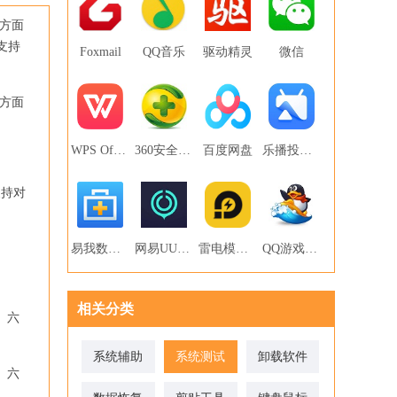
个方面
，支持
Foxmail
QQ音乐
驱动精灵
微信
个方面
WPS Office
360安全卫士
百度网盘
乐播投屏PC版
支持对
易我数据恢复
网易UU网游加速器
雷电模拟器
QQ游戏大厅
相关分类
m、六
系统辅助
系统测试
卸载软件
m、六