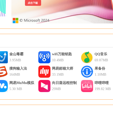
金山毒霸
wifi万能钥匙
QQ音乐
3.95MB
10.4MB
69.87MB
搜狗输入法
网易邮箱大师
果备份
164MB
33.1MB
1.10MB
网易MuMu模拟
向日葵远程控制
哔哩哔哩
器
5.30 MB
29MB
199.82 MB