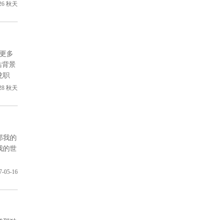
26
秋天
更多
站背景
龙职
！
28
秋天
那我的
我的世
7-05-16