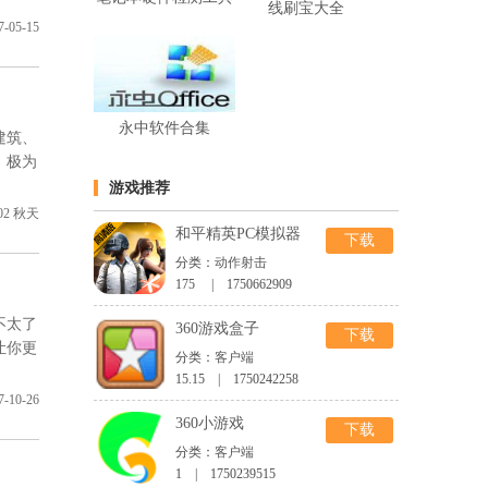
线刷宝大全
7-05-15
永中软件合集
建筑、
》极为
游戏推荐
02
秋天
和平精英PC模拟器
下载
分类：
动作射击
175 | 1750662909
不太了
360游戏盒子
下载
让你更
分类：
客户端
15.15 | 1750242258
7-10-26
360小游戏
下载
分类：
客户端
1 | 1750239515