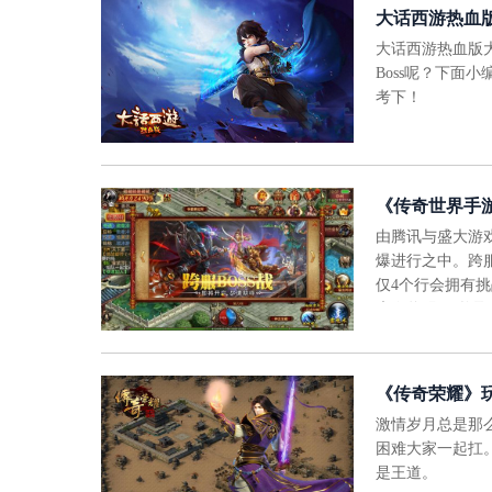
大话西游热血
大话西游热血版
Boss呢？下
考下！
《传奇世界手
由腾讯与盛大游
爆进行之中。跨
仅4个行会拥有挑
魔令牌”即可换
《传奇荣耀》
激情岁月总是那
困难大家一起扛
是王道。