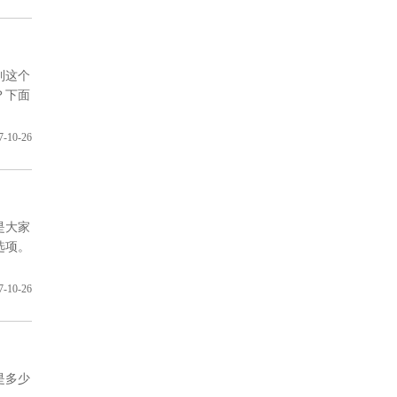
到这个
？下面
7-10-26
是大家
选项。
7-10-26
是多少