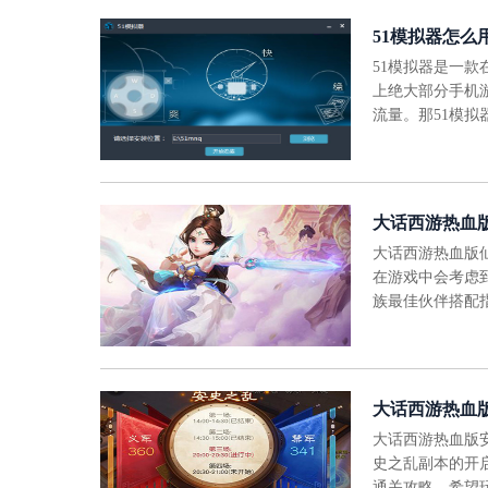
51模拟器怎么
51模拟器是一
上绝大部分手机
流量。那51模
大话西游热血
大话西游热血版
在游戏中会考虑
族最佳伙伴搭配
大话西游热血
大话西游热血版
史之乱副本的开
通关攻略，希望