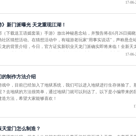
17-06-
游》新门派曝光 天龙重现江湖！
部（下载送王语嫣套装）手游》放出神秘悬念站，并预告将在6月26日揭晓
动社区猜想活动。在猜想活动中，有端游老玩家“用事实说话”，声称悬念
天龙的背景介绍，今日，官方证实新职业天龙门派确实即将来临！全新天
弟子，擅长以气化劲，一阳指、六脉神剑等段氏家传绝学，威力盖绝江湖
17-06-
门的制作方法介绍
游戏中，目前已经加入了地狱系统，我们可以进入地狱进行生存体验了。
呢？去地狱的方法很简单，通过地狱门就可以到达了。以下是小编带来的
建造方法，希望大家能够喜欢！
1
版天堂门怎么制造？