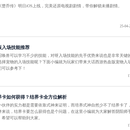
《楚乔传》明日iOS上线，完美还原电视剧剧情，带你解锁未播剧情。
25-04-
版入场技能推荐
召唤兽可以学习不少的技能，对呀入场技能的先手优势来说也是非常关键
选择宠物的入场技能呢？下面小编就为玩家们带来大话西游热血版宠物入
们可以参考下！
1
界卡如何获得？结界卡全方位解析
小伙伴的实力都是需要依靠式神来证明，而培养式神自然少不了结界卡了
伴来说，结界卡要怎么获得也是个问题，在这里小编就为大家解答阴阳师
，希望可以帮助到大家。
1