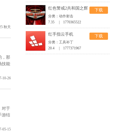
红色警戒2共和国之辉
下载
分类：
动作射击
7.35 | 1770365522
25
秋天
红手指云手机
下载
分类：
工具补丁
20.4 | 1777371967
的，那
场技能
7-10-26
，对于
手游结
7-05-15