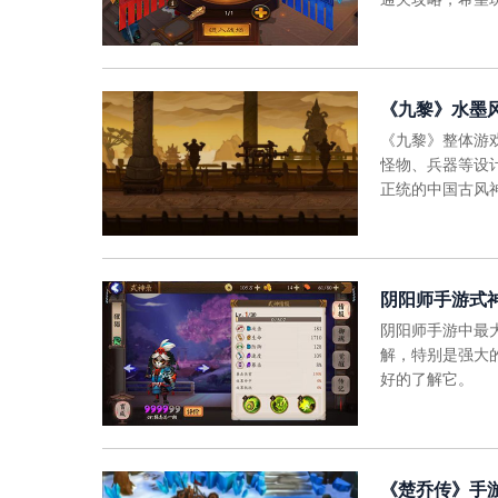
《九黎》水墨
《九黎》整体游
怪物、兵器等设
正统的中国古风
阴阳师手游式
阴阳师手游中最
解，特别是强大
好的了解它。
《楚乔传》手游