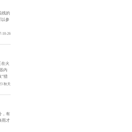
凶残的
可以参
7-10-26
正在火
器内
取“猎
23
秋天
分，有
唤雨才