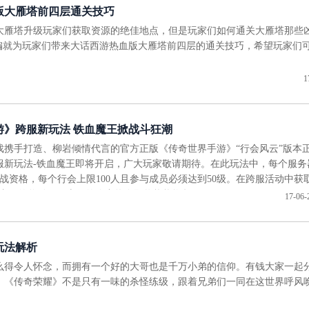
版大雁塔前四层通关技巧
大雁塔升级玩家们获取资源的绝佳地点，但是玩家们如何通关大雁塔那些
面小编就为玩家们带来大话西游热血版大雁塔前四层的通关技巧，希望玩家们
1
游》跨服新玩法 铁血魔王掀战斗狂潮
戏携手打造、柳岩倾情代言的官方正版《传奇世界手游》“行会风云”版本
服新玩法-铁血魔王即将开启，广大玩家敬请期待。在此玩法中，每个服务
战资格，每个行会上限100人且参与成员必须达到50级。在跨服活动中获
取丰厚的奖励，勇士们的胸中热血即将熊熊燃起！
17-06-
玩法解析
么得令人怀念，而拥有一个好的大哥也是千万小弟的信仰。有钱大家一起
。《传奇荣耀》不是只有一味的杀怪练级，跟着兄弟们一同在这世界呼风