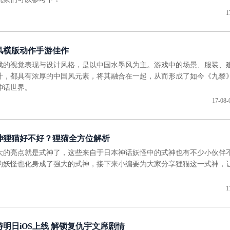
1
风横版动作手游佳作
戏的视觉表现与设计风格，是以中国水墨风为主。游戏中的场景、服装、
计，都具有浓厚的中国风元素，将其融合在一起，从而形成了如今《九黎
神话世界。
17-08-
神狸猫好不好？狸猫全方位解析
大的亮点就是式神了，这些来自于日本神话妖怪中的式神也有不少小伙伴
的妖怪也化身成了强大的式神，接下来小编要为大家分享狸猫这一式神，
1
明日iOS上线 解锁复仇宇文席剧情