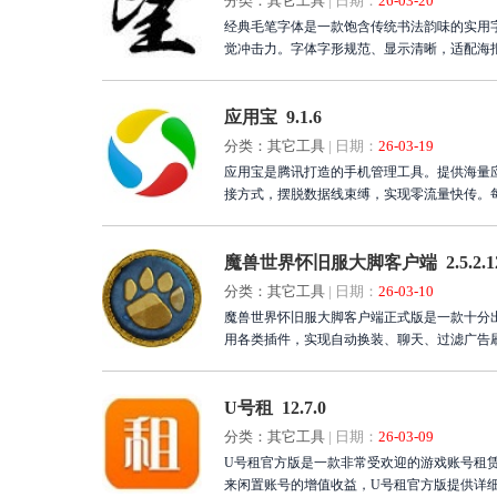
分类：其它工具
|
日期：
26-03-20
经典毛笔字体是一款饱含传统书法韵味的实用
觉冲击力。字体字形规范、显示清晰，适配海
应用宝 9.1.6
分类：其它工具
|
日期：
26-03-19
应用宝是腾讯打造的手机管理工具。提供海量
接方式，摆脱数据线束缚，实现零流量快传。
用，全方位满足用户需求。立即下载应用宝最
或缺的得力管理助手工具。
魔兽世界怀旧服大脚客户端 2.5.2.1
分类：其它工具
|
日期：
26-03-10
魔兽世界怀旧服大脚客户端正式版是一款十分
用各类插件，实现自动换装、聊天、过滤广告
U号租 12.7.0
分类：其它工具
|
日期：
26-03-09
U号租官方版是一款非常受欢迎的游戏账号租
来闲置账号的增值收益，U号租官方版提供详