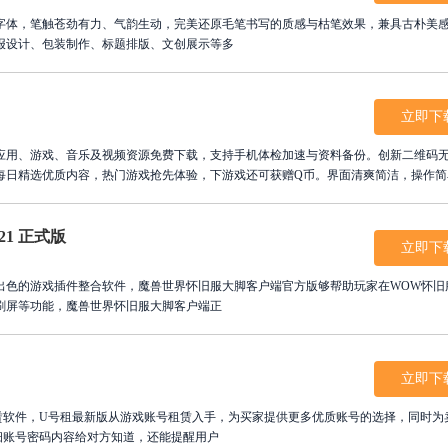
字体，笔触苍劲有力、气韵生动，完美还原毛笔书写的质感与枯笔效果，兼具古朴美
报设计、包装制作、标题排版、文创展示等多
立即下
应用、游戏、音乐及视频资源免费下载，支持手机体检加速与资料备份。创新二维码
每日精选优质内容，热门游戏抢先体验，下游戏还可获赠Q币。界面清爽简洁，操作简
新版，高效管理手机资源，畅享便捷生活，让您的智能手机发挥最大潜力，成为您手
21 正式版
立即下
出色的游戏插件整合软件，魔兽世界怀旧服大脚客户端官方版够帮助玩家在WOW怀旧
刷屏等功能，魔兽世界怀旧服大脚客户端正
立即下
赁软件，U号租最新版从游戏账号租赁入手，为买家提供更多优质账号的选择，同时为
细账号密码内容给对方知道，还能提醒用户