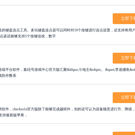
立即下
造的键盘连点工具。多玩键盘连点器可以同时对10个按键进行连点设置，还支持将用
连点器还能够支持5个按键连按，数字
立即下
件，集结号游戏中心官方版汇聚&ldquo;斗地主&rdquo;、&quot;李逵捕鱼&rdq
级防作弊系
立即下
机越狱软件，checkra1n官方版除了能够完成越狱外，别的还可认为设备随意进行升、降级
且支持最新版苹果，