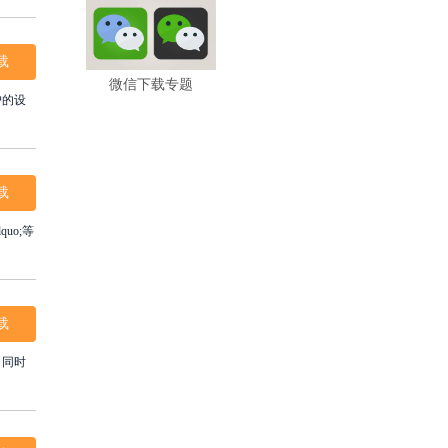
载
微信下载专题
户的设
载
uo;等
载
，同时