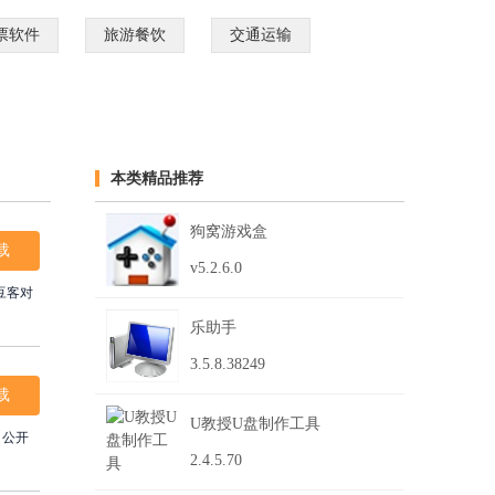
票软件
旅游餐饮
交通运输
本类精品推荐
狗窝游戏盒
载
v5.2.6.0
豆客对
乐助手
3.5.8.38249
载
U教授U盘制作工具
、公开
2.4.5.70