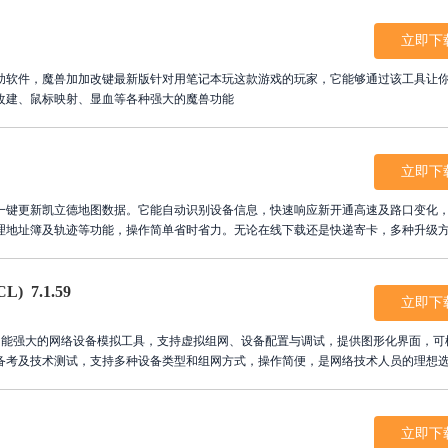
立即下
助软件，魔兽加加改键最新版针对用笔记本玩这款游戏的玩家，它能够通过该工具让
改建、鼠标映射、显血等各种强大的魔兽功能
立即下
一键更新凯立德地图数据。它能自动识别设备信息，快速响应新开通高速及路口变化
理地址簿及轨迹等功能，操作简单省时省力。无论在线下载还是快递寄卡，多种升级
忧，让每次出行都精准顺畅，享受便捷高效的智能导航服务体验。
 7.1.59
立即下
一款功能强大的网络设备模拟工具，支持虚拟组网、设备配置与调试，提供图形化界面，可
备考及技术测试，支持多种设备类型和组网方式，操作简便，是网络技术人员的理想
立即下