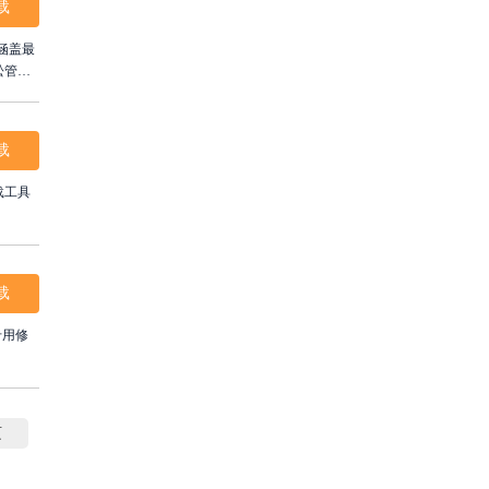
载
涵盖最
松管理
，全方
载
载工具
载
专用修
页