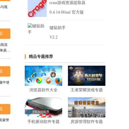
crass游戏资源提取器
感与视
0.4.14.0final 官方版
键鼠助手
载
V2.2
无线连
单易
中不可
精品专题推荐
载
服中使
浏览器软件大全
王者荣耀游戏专题
载
卖家带
手机驱动软件专题
房源管理软件专题