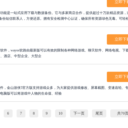
立即下
心功能是一站式应用下载与数据备份。它与多家商店合作，提供超过十万款精品资源，
键备份短信联系人，方便还原。拥有安全检测中心认证，确保所有资源绿色无毒。可轻
即下载360手机助手电脑版，通过数据线连接电脑，体验快捷省流量的资源获取方式
立即下
理软件，wayos软路由最新版可以有效的限制各种网络游戏、聊天软件、网络电视、下
校、酒店、中型企业、大型企
立即下
软件，金山游侠5官方版支持游戏众多，为大家提供游戏修改、屏幕截图、变速齿轮、
5电脑版可以将游戏中人物的生命值、经验
6
7
8
9
10
下一页
尾页
共70