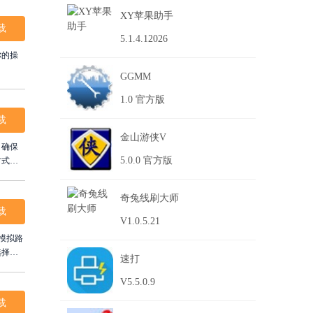
XY苹果助手
载
5.1.4.12026
你的操
GGMM
1.0 官方版
载
金山游侠V
，确保
5.0.0 官方版
方式任
奇兔线刷大师
载
V1.0.5.21
模拟路
选择。
速打
V5.5.0.9
载