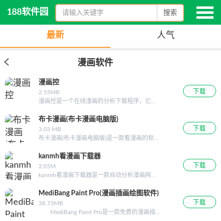
188软件园
搜索
最新
人气
漫画软件
漫画控
下载
2.55MB
漫画控是一个在线漫画的分析下载程序，它采
用了十分新颖的链接分析技术，使得漫画链接
的分析流程和漫画控主程序是完全分离的。
布卡漫画(布卡漫画电脑版)
换句话说，您只要打开漫画控的主程序，
下载
3.03 MB
就能够通过和漫画控网站的交互而获得最新
布卡漫画(布卡漫画电脑版)是一款看漫画的软
件，它拥有许多特点，例如舒适的阅览模式，
美观的界面，人性化的操作，而且还可以分图
kanmh看漫画下载器
观看，这真是一个针对屏幕的贴心设计！布卡
下载
2.05M
漫画电脑版离线这个功能更是可以通过空闲
kanmh看漫画下载器是一款自动分析漫画网站
下载漫画的免费工具。将支持的漫画网站漫画
目录页面地址或内容页地址输入到漫画下载器
MediBang Paint Pro(漫画插画绘图软件)
分...
下载
38.73MB
MediBang Paint Pro是一款免费的漫画插
画绘图软件，不仅可以让你绘制出精美的插