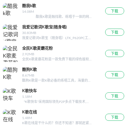
娱乐平台,与美女主播在线视频互动,在线K歌点
唱、视频面对面聊天.超清...
酷我k歌
下载
14.08M
酷我K歌是融找歌、练唱于一体的网
络娱乐平台。酷我K歌独有练唱图谱和智能评
分功能，让你足不出户成为K唱达人。酷我K歌
我爱记歌词K歌宝(随身唱)
是一...
下载
30.83MB
我爱记歌词K歌宝（随身唱）LTK_P620PC工具
用于"我爱记歌词"随身唱的PC端工具,方便用户
导入网络下载的正版音乐以及自己拍摄的数码
全民K歌麦霸花粉
照片 功能： 1.导入KAR文件 2.导入
下载
2.92MB
全民K歌麦霸花粉是一款免费下载的绿色版软
件，帮助歌手刷粉丝和鲜花的小工具。扫一扫
关注我们的二维码，分享和做任务可以获得额
酷狗K歌
外的奖励。 使用方法 1.打开软件
下载
8.67MB
2.填写歌手、歌名或者歌曲
酷狗K歌是一款K歌必备的练唱工具，海量的歌
曲库，超强的练唱图谱功能，最新KTV点唱榜
单，带给你全新的K歌体验。 酷狗K歌
K歌快车
2012官方免费版是一款K歌必备的在线唱歌软
下载
1.18M
件，酷狗K歌2012官方免费版
"K歌快车"采用国际领先P2P多点下载技术,保
障用户下载速度最大化。本软件与
www.kk07.com网...
K歌在线
下载
1.48M
K歌在线是干什么的？你还不知道？那就赶紧