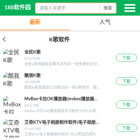
188软件园
搜索
最新
人气
K歌软件
全民K歌
下载
65.65MB
全民k歌电脑版是腾讯发布的一款免费的社交K
歌软件，全民k歌电脑版具有智能打分、专业混
音、好友擂台、趣味互动以及社交分享功能。
酷我K歌
全民k歌电脑版可模拟KTV、演唱会、剧场、露
下载
14.08MB
天广场等多种音效，让你的演唱瞬间高大上。
酷我K歌是酷我公司推出的一款K歌软件，酷我
目前全民k歌电脑版已全面上架:支持QQ和微信
公司同时还有酷我音乐盒这一历史悠久的音乐
登录，支持点歌、录歌、录MV,调音，作品保
软件，其中庞大的音乐库能给酷我K歌用户带
MvBox卡拉OK播放器(mvbox播放器
存和发布。喜欢K歌的你千万不要错过了哦！
来良好的使用体验，任何歌曲伴奏、原版MV
下载
mvbox虚拟视频)
64.1 MB
赶快来下载体验吧！ 全民k歌功能介绍：
一搜就能找到。酷我K歌让用户足不出户就能
MvBox卡拉OK播放器是多功能的卡拉OK软
五音不全?也能唱! 全民k歌电脑版,就
体验在KTV与人飙歌的刺激。有需要酷我K歌
件。MvBox卡拉OK播放器(mvbox虚拟视频)集
是要告诉你：“你
官方免费下载的小伙伴们可到188软件园进行
音乐播放、卡拉OK伴奏、虚拟视频、音乐管
艾奇KTV电子相册制作软件(电子相册软
下载，188软件园为你提供酷我K歌软件下载。
理、个人空间等众多功能于一身。mvbox播放
下载
件)
93.64 MB
酷我K歌下载/酷我K歌官方下载 酷我K歌软
器(mvbox6.0
艾奇KTV电子相册制作软件,可以帮您的照片配
件特色 练唱图谱 酷我K歌有超强的练
上动听的MP3歌曲，通过AKS/KSC等歌词字