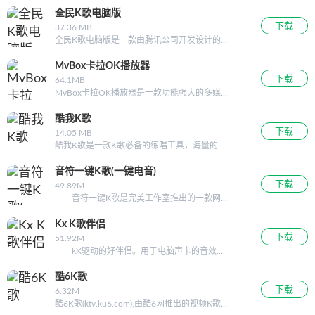
唱图谱功能，快来看看你到底和你的偶像有多
幕。艾奇KTV电子相册软件能制作出变色歌词
全民K歌电脑版
像!
效果的卡拉ok视频。这一切只需几分钟的简单
下载
37.36 MB
操作，就能输出DVD、VCD、MP4、
全民K歌电脑版是一款由腾讯公司开发设计的
FLV、 AVI、iphone、 ipad等十多种视频格式
主流的k歌软件，全民K歌电脑版官方声称它具
的电子相册，轻松分享到视频网站和各种移动
有好友擂台、专业混音、智能打分、趣味互动
MvBox卡拉OK播放器
设备观赏。艾奇KTV电子相册软件提供炫酷的
以及社交常见的分享、交流功能。全民K歌官
下载
64.1MB
文字效果、丰富的相框和点缀图，更支持输出
网还在新版本中增加了清唱功能、自建大赛
MvBox卡拉OK播放器是一款功能强大的多媒
高清画质的视频格式。软件自带 《艾奇卡拉ok
体娱乐软件，集音乐试听、在线K歌、在线录
字幕编辑器》软件，可以轻松
歌、虚拟视频、特效处理、屏幕捕获、音乐管
酷我K歌
理、互动交友等众多功能于一身。mvbox其小
下载
14.05 MB
巧精致、操作简捷、功能强大的特点
酷我K歌是一款K歌必备的练唱工具，海量的歌
曲库，超强的练唱图谱功能，最新KTV点唱榜
单，带给你全新的K歌体验。本站提供酷我k歌
音符一键K歌(一键电音)
2013官方免费下载。酷我K歌3.2.0.6更新要
下载
49.89M
点：1、优化了歌曲上传2
音符一键K歌是完美工作室推出的一款网
络K歌音频软件，软件功能非常强大，可以调
出各种与众不同的声音效果，男生女生都可以
Kx K歌伴侣
音质清...
下载
51.92M
kX驱动的好伴侣。用于电脑声卡的音效软
件，不仅资源占用小内置特效繁多。至今使用
范围已经覆盖YY、QT、9158等各大语音平...
酷6K歌
下载
6.32M
酷6K歌(ktv.ku6.com),由酷6网推出的视频K歌