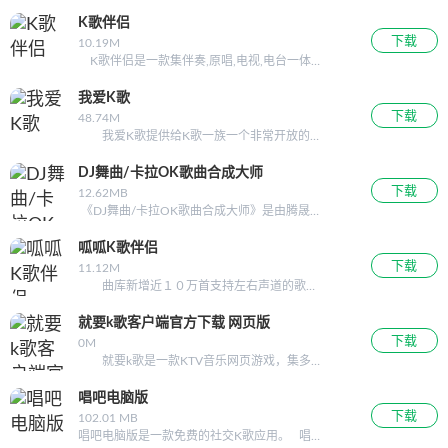
看看下面：K歌在线就是网络视频KTV，通俗
而言，就是在网上K歌用的，并且在K歌的同
K歌伴侣
时，...
下载
10.19M
K歌伴侣是一款集伴奏,原唱,电视,电台一体的
辅助工具,内置所有音乐播放格式,搜...
我爱K歌
下载
48.74M
我爱K歌提供给K歌一族一个非常开放的网
络平台，在这里可以进行展示你的K歌能量，
与亲朋好友分享在线K歌的欢乐！ 同时可
DJ舞曲/卡拉OK歌曲合成大师
以结...
下载
12.62MB
《DJ舞曲/卡拉OK歌曲合成大师》是由腾晟软
件精心打造的一款将自己的原唱歌曲与伴奏音
乐合成左右声道分开的卡拉OK歌曲,或混叠成
呱呱K歌伴侣
DJ舞曲的音频处理软件。支持自己录制的各种
下载
11.12M
格式的原唱歌曲和伴奏
曲库新增近１０万首支持左右声道的歌
曲，唱歌更方便！...
就要k歌客户端官方下载 网页版
下载
0M
就要k歌是一款KTV音乐网页游戏，集多人
在线K歌、专业的打分系统、交友、挑战PK于
一体。玩家可以在这里创建自己的KTV包间...
唱吧电脑版
下载
102.01 MB
唱吧电脑版是一款免费的社交K歌应用。 唱吧