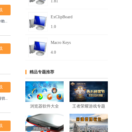
1.81
载
ExClipBoard
...
1.0
Macro Keys
载
4.0
精品专题推荐
载
...
浏览器软件大全
王者荣耀游戏专题
载