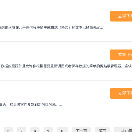
立即下
用程序立即粘贴到输入域在几乎任何程序简单或格式（格式）的文本已经预先定...
立即下
上所有数据的跟踪并且允许你根据需要重新调用或者保存数据的简单的剪贴板管理器。该软件.
立即下
文件集合，然后将它们复制到新的目的地。...
6
7
8
9
10
下一页
尾页
共10