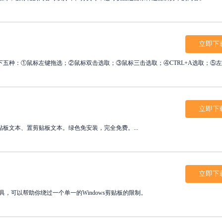
立即下
种：①鼠标左键拖选；②鼠标双击选取；③鼠标三击选取；④CTRL+A选取；⑤左SHI
立即下
文本、置剪贴板文本。绿色免安装，完全免费。...
立即下
贴工具，可以帮助你绕过一个单一的Windows剪贴板的限制。