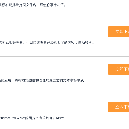
标右键批量拷贝文件名，可使你事半功倍。...
立即下
NET是一种便携式剪贴板管理器。可以快速查看已经粘贴了的内容，自动转换...
立即下
ttons是一个直接的应用，将帮助您创建和管理您最喜爱的文本字符串或...
立即下
indowsLiveWriter的图片？有关如何在Micro...