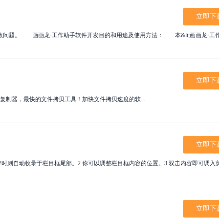
立即下
。 画画龙-工作助手软件开发目的和用途及使用方法： 本&lt;画画龙-工作助
立即下
;&nbsp;百斯特复制器，最快的文件拷贝工具！加快文件拷贝速度的软...
立即下
时则自动收录于栏目框尾部。2.你可以调整栏目框内容的位置。3.双击内容即可调入剪切
立即下