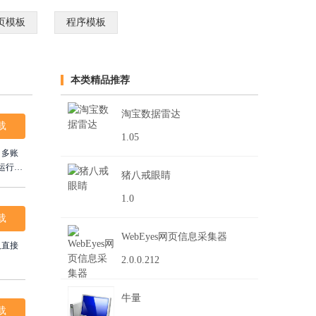
页模板
程序模板
本类精品推荐
淘宝数据雷达
载
1.05
、多账
运行模
猪八戒眼睛
追踪。
1.0
载
WebEyes网页信息采集器
及直接
2.0.0.212
牛量
载