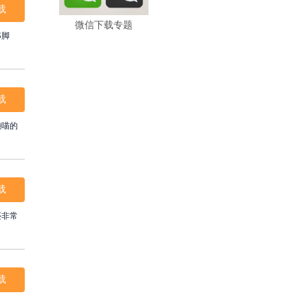
载
微信下载专题
S脚
载
懒喵的
载
还非常
载