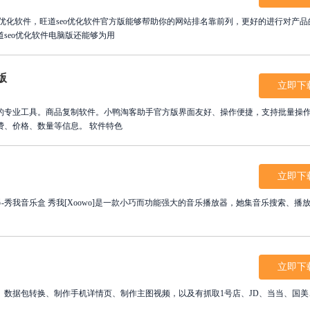
O优化软件，旺道seo优化软件官方版能够帮助你的网站排名靠前列，更好的进行对产品
seo优化软件电脑版还能够为用
版
立即下
的专业工具。商品复制软件。小鸭淘客助手官方版界面友好、操作便捷，支持批量操
户可以随意复制所需要商品，同时支持修改运费、价格、数量等信息。 软件特色
立即下
播放器-秀我音乐盒 秀我[Xoowo]是一款小巧而功能强大的音乐播放器，她集音乐搜索、播
立即下
据包转换、制作手机详情页、制作主图视频，以及有抓取1号店、JD、当当、国美