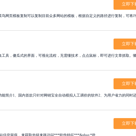
立即下
菜鸟网页模板复制可以复制目前众多网站的模板，根据自定义的路径进行复制，可将J
立即下
集工具，傻瓜式的界面，可视化流程，无需懂技术，点点鼠标，即可进行文章抓取。
立即下
功能简介1、国内首款只针对网销宝全自动模拟人工调价的软件2、为用户省力的同时
立即下
询网站信息留痕，来获取外链来路访问***软件特征***&nbsp;*批...