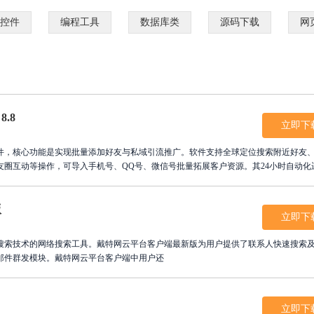
控件
编程工具
数据库类
源码下载
网
.8
立即下
件，核心功能是实现批量添加好友与私域引流推广。软件支持全球定位搜索附近好友
圈互动等操作，可导入手机号、QQ号、微信号批量拓展客户资源。其24小时自动化
管理及产品推广等场景，帮助用户快速建立营销数据库。界面直观易用，营销效果可
营销之旅，轻松实现业绩倍增。
版
立即下
搜索技术的网络搜索工具。戴特网云平台客户端最新版为用户提供了联系人快速搜索
邮件群发模块。戴特网云平台客户端中用户还
立即下