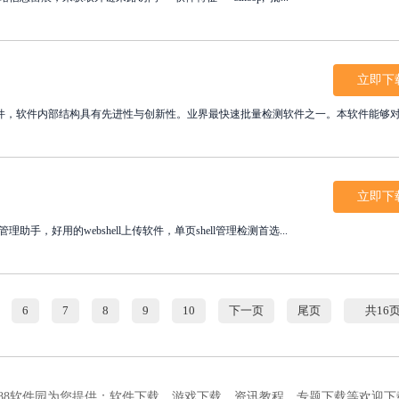
立即下
件，软件内部结构具有先进性与创新性。业界最快速批量检测软件之一。本软件能够
立即下
管理助手，好用的webshell上传软件，单页shell管理检测首选...
6
7
8
9
10
下一页
尾页
共16
188软件园为您提供：
软件下载
、
游戏下载
、
资讯教程
、
专题下载
等欢迎下