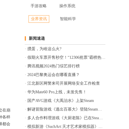
手游攻略
操作系统
业界资讯
智能科学
新闻速递
掼蛋，为啥这么火?
假期火车票开售秒空！“12306抢票”霸榜热搜！
腾讯视频2024热门综艺排行榜
2024巴黎奥运会在哪看直播？
江北新区网警来司开展网络安全工作检查
华为Mate60 Pro上线，未发先售！
国产AVG游戏《大禹治水》上架Steam
解谜冒险游戏《逃出百慕大》登陆Steam，预计1月14日发售
处在崩
种各样
多人合作料理游戏《大厨老陈》已在Steam上线
择都会
模拟新游《SuchArt:天才艺术家模拟器》上架Steam