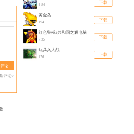
下载
1.84
黄金岛
下载
194
红色警戒2共和国之辉电脑
下载
版
7.35
玩具兵大战
下载
176
交评论
0条评论>
载