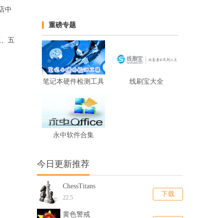
商店中
重磅专题
版、五
笔记本硬件检测工具
线刷宝大全
永中软件合集
今日更新推荐
ChessTitans
下载
22.5
黄色警戒