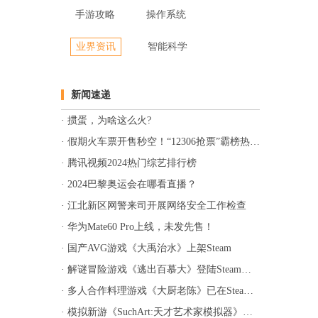
手游攻略
操作系统
业界资讯
智能科学
新闻速递
掼蛋，为啥这么火?
假期火车票开售秒空！“12306抢票”霸榜热搜！
腾讯视频2024热门综艺排行榜
2024巴黎奥运会在哪看直播？
江北新区网警来司开展网络安全工作检查
华为Mate60 Pro上线，未发先售！
国产AVG游戏《大禹治水》上架Steam
解谜冒险游戏《逃出百慕大》登陆Steam，预计1月14日发售
多人合作料理游戏《大厨老陈》已在Steam上线
模拟新游《SuchArt:天才艺术家模拟器》上架Steam