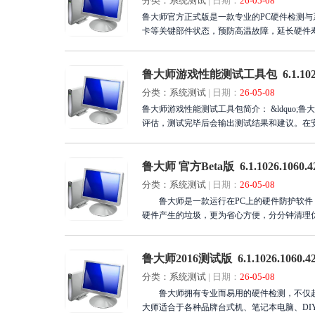
分类：系统测试
|
日期：
26-05-08
鲁大师官方正式版是一款专业的PC硬件检测与
卡等关键部件状态，预防高温故障，延长硬件
升级功能，保障系统安全稳定运行。绿色便携
师，一键体检优化，清除冗余文件，释放存储
作效率与娱乐品质。
鲁大师游戏性能测试工具包 6.1.1026.1
分类：系统测试
|
日期：
26-05-08
鲁大师游戏性能测试工具包简介： &ldquo;
评估，测试完毕后会输出测试结果和建议。在
鲁大师 官方Beta版 6.1.1026.1060.4
分类：系统测试
|
日期：
26-05-08
鲁大师是一款运行在PC上的硬件防护软件，
硬件产生的垃圾，更为省心方便，分分钟清理
鲁大师2016测试版 6.1.1026.1060.4
分类：系统测试
|
日期：
26-05-08
鲁大师拥有专业而易用的硬件检测，不仅超级
大师适合于各种品牌台式机、笔记本电脑、DI