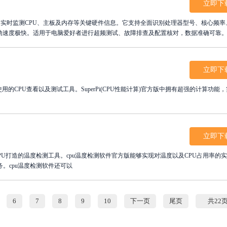
立即下
能是实时监测CPU、主板及内存等关键硬件信息。它支持全面识别处理器型号、核心频率
启动速度极快。适用于电脑爱好者进行超频测试、故障排查及配置核对，数据准确可靠
即下载Cpu-Z，获取最新硬件参数报告，轻松掌握设备运行状态，是DIY玩家必备的
立即下
中使用的CPU查看以及测试工具。SuperPi(CPU性能计算)官方版中拥有超强的计算功能
立即下
PU打造的温度检测工具。cpu温度检测软件官方版能够实现对温度以及CPU占用率的
。cpu温度检测软件还可以
6
7
8
9
10
下一页
尾页
共22