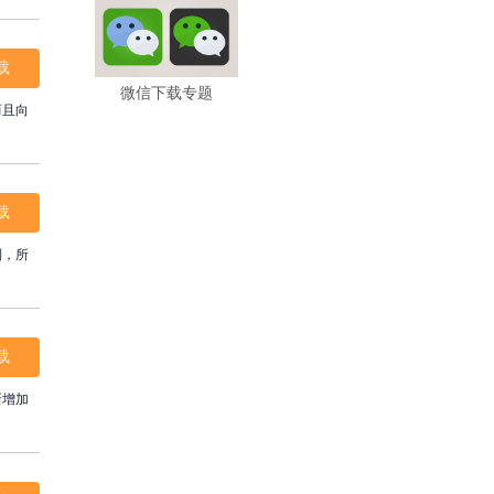
载
微信下载专题
而且向
载
到，所
载
新增加