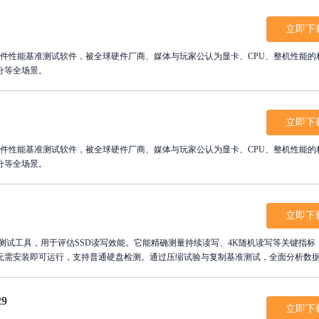
）
立即下
分等全场景。
）
立即下
分等全场景。
立即下
态硬盘性能测试工具，用于评估SSD读写效能。它能精确测量持续读写、4K随机读写等关键指标
无需安装即可运行，支持普通硬盘检测。通过压缩试验与复制基准测试，全面分析数
4K对齐，从而优化系统性能。操作极其简单，点击开始键即可自动完成全套测试流程
可或缺的检测利器。立即下载使用，精准掌握硬盘健康状况，确保存储设备发挥最佳性
29
立即下