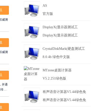
AS
载
官方版
DisplayX(显示器测试工
具)V1.21绿色版
DisplayX(显示器测试工
载
具)V1.21绿色版
CrystalDiskMark(硬盘测试工
具)
8.0.4b 绿色中文版
MTzone桌面计算器
载
V5.2.251绿色版
，并通
据传输
有声语音计算器V5.44绿色免
。对于
能表现。
费版
有声语音计算器V5.44绿色免
载
费版