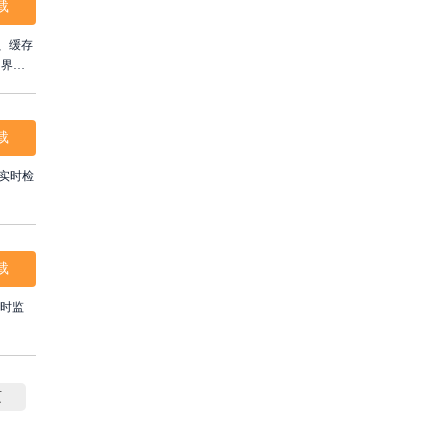
载
、缓存
。界面
专业检
载
，实时检
载
实时监
页